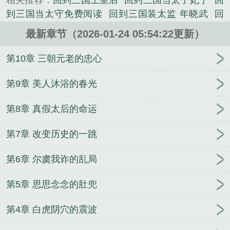
相关推荐：
回到三国上皇后
回到三国当太子妃子
回
国，却被当成小白脸，要被汉灵帝宠幸。。。而年晓
到三国当太守免费阅读
回到三国装太监 年晓武
回
武却发现灵帝身后凤榻上的女人，像极了何灵思。为
到三国装太监TXT百度
回到三国干太后打天下笔趣
求活命，年晓武兵行险招，随后便开启了一场“装太
最新章节（2026-01-24 05:54:22更新）
阁
回到三国当太子手游
回到三国装太监千年老五
监”的三国之旅。。。正是，江山如此多“娇”，引无数
回到三国装太监年晓武何思灵
回到三国当太子好玩
第10章 三朝元老的忠心
英雄竞折腰！本文就是穿越后宫文啦。。。...
吗
回到三国装太监年晓武
回到三国装太监txt
回到
《回到三国当皇上免费阅读》是千年老五精心创作的
三国当太守txt
回到三国当太子
回到三国装太监吕布
第9章 美人沐浴的春光
其他类小说。
叔叔
回到三国装太监笔趣阁最新章节更新
回到三国
第8章 真假太后的命运
当皇上免费阅读
回到三国装太监的
回到三国装太监
作者千年老五
回到三国装太监 - 在线阅读 | UAA
回
第7章 改变历史的一跳
到三国当太子图片
回到三国泡太后
回到三国当皇上
简介
回到三国当太子攻略
回到三国当
回到三国1
第6章 尔虞我诈的乱局
回到三国当太子去衣版
回三国当太监的
回到三国当
太监
回到三国装太监何晓武的
回到三国做皇上
回
第5章 思思念念的肚兜
到三国做太守
回到三国当太子视频
我乃当朝太子
元妻
隐婚带娃日常
待我有罪时
重生之女将星
为
第4章 白虎阴穴的震波
追老婆我弃暗投明
S级怪物都被我吃濒危了
异香