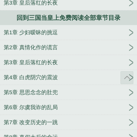
第3章 皇后落红的长夜
地球上线
在年代娇妻文里当原配
秘书
全家装穷，
就我当真了
十里雾
暗恋结束之后
阴郁大佬的亡妻
回到三国当皇上免费阅读全部章节目录
回来了
公主难为
渡鸦悖论
美人抚慰怪物的正确技
巧
在汉武朝当狗官那些年
年代文大美人甜宠日常
第1章 少妇暧昧的挑逗
第2章 真情化作的谎言
第3章 皇后落红的长夜
第4章 白虎阴穴的震波
第5章 思思念念的肚兜
第6章 尔虞我诈的乱局
第7章 改变历史的一跳