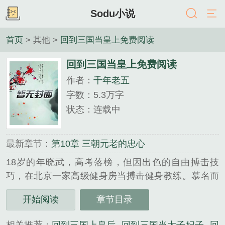
Sodu小说
首页
> 其他 >
回到三国当皇上免费阅读
回到三国当皇上免费阅读
作者：
千年老五
字数：5.3万字
状态：连载中
最新章节：
第10章 三朝元老的忠心
18岁的年晓武，高考落榜，但因出色的自由搏击技
巧，在北京一家高级健身房当搏击健身教练。慕名而
来的女学员环绕着这个小鲜肉，而年晓武的眼中只有
开始阅读
章节目录
一个叫何灵思的少妇。阴差阳错间，年晓武自慰的精
液，淹没了脖颈儿上的家传项链，年晓武魂穿回了三