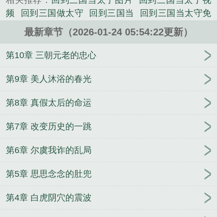
相关推荐：
回到三国当太子图片
回到三国当太子视
国，却被当成小白脸，要被汉灵帝宠幸。。。而年晓
频
回到三国做太守
回到三国当
回到三国当太守免
武却发现灵帝身后凤榻上的女人，像极了何灵思。为
费阅读
回到三国装太监千年老五
回到三国做皇上
求活命，年晓武兵行险招，随后便开启了一场“装太
最新章节（2026-01-24 05:54:22更新）
回到三国当太子好玩吗
回到三国装太监作者千年老
监”的三国之旅。。。正是，江山如此多“娇”，引无数
五
回到三国装太监 年晓武
回到三国装太监的
回到
第10章 三朝元老的忠心
英雄竞折腰！本文就是穿越后宫文啦。。。...
三国泡太后
回到三国当太监
回到三国当太子妃子
《回到三国当太子视频》是千年老五精心创作的其他
回到三国装太监笔趣阁最新章节更新
回到三国当皇
第9章 美人沐浴的春光
类小说。
上简介
回到三国装太监何晓武的
回到三国1
回到三
第8章 真假太后的命运
国当太子手游
回到三国当太守txt
回到三国当皇上免
费阅读
回到三国装太监年晓武何思灵
回到三国当太
第7章 改变历史的一跳
子
回到三国当太子攻略
回到三国装太监TXT百度
回到三国装太监吕布叔叔
回到三国做
回到三国装太
第6章 尔虞我诈的乱局
监 - 在线阅读 | UAA
回到三国上皇后
回到三国装太
监年晓武
回三国当太监的
回到三国干太后打天下笔
第5章 思思念念的肚兜
趣阁
回到三国当太子去衣版
全家装穷，就我当真
了
重生之女将星
为追老婆我弃暗投明
元妻
渡鸦
第4章 白虎阴穴的震波
悖论
我乃当朝太子
年代文大美人甜宠日常
待我有