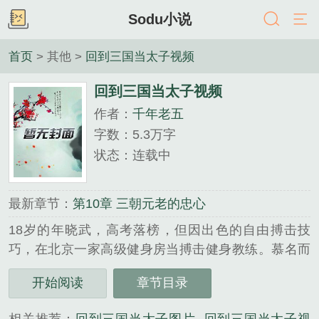
Sodu小说
首页
> 其他 >
回到三国当太子视频
回到三国当太子视频
作者：
千年老五
字数：5.3万字
状态：连载中
最新章节：
第10章 三朝元老的忠心
18岁的年晓武，高考落榜，但因出色的自由搏击技
巧，在北京一家高级健身房当搏击健身教练。慕名而
来的女学员环绕着这个小鲜肉，而年晓武的眼中只有
开始阅读
章节目录
一个叫何灵思的少妇。阴差阳错间，年晓武自慰的精
液，淹没了脖颈儿上的家传项链，年晓武魂穿回了三