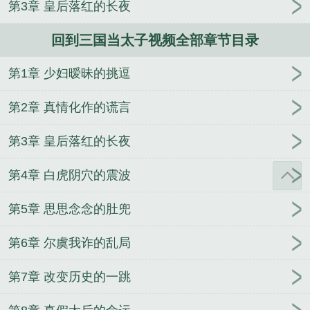
第3章 皇后落红的长夜
罪时
地球上线
在年代娇妻文里当原配
美人抚慰怪
物的正确技巧
公主难为
S级怪物都被我吃濒危了
回到三国当太子视频全部章节目录
阴郁大佬的亡妻回来了
隐婚带娃日常
暗恋结束之
后
秘书
十里雾
在汉武朝当狗官那些年
异香
第1章 少妇暧昧的挑逗
第2章 真情化作的谎言
第3章 皇后落红的长夜
第4章 白虎阴穴的震波
第5章 思思念念的肚兜
第6章 尔虞我诈的乱局
第7章 改变历史的一跳