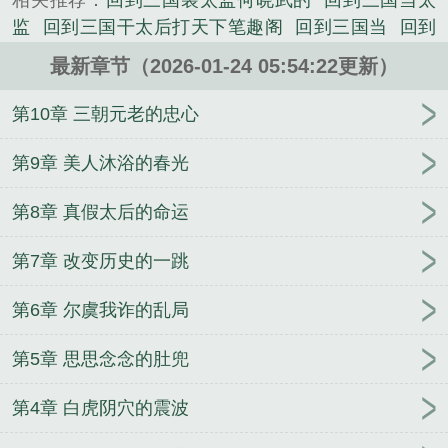
相关推荐：
回到三国装太监何晓武的
回到三国当太
国，却被当成小白脸，要被汉灵帝宠幸。。。而年晓
监
回到三国干太后打天下笔趣阁
回到三国当
回到
武却发现灵帝身后凤榻上的女人，像极了何灵思。为
三国做皇上
回到三国当太子手游
回到三国当皇上免
求活命，年晓武兵行险招，随后便开启了一场“装太
最新章节（2026-01-24 05:54:22更新）
费阅读
回到三国装太监年晓武
回到三国当皇上简
监”的三国之旅。。。正是，江山如此多“娇”，引无数
介
回到三国当太子图片
回到三国当太子好玩吗
回
第10章 三朝元老的忠心
英雄竞折腰！本文就是穿越后宫文啦。。。...
到三国装太监 - 在线阅读 | UAA
回到三国当太守免费
《回到三国做皇上》是千年老五精心创作的其他类小
阅读
回到三国当太子去衣版
回到三国1
回到三国泡
第9章 美人沐浴的春光
说。
太后
回到三国当太子妃子
回到三国当太守txt
回三
第8章 真假太后的命运
国当太监的
回到三国装太监年晓武何思灵
回到三国
装太监笔趣阁最新章节更新
回到三国当太子视频
回
第7章 改变历史的一跳
到三国做
回到三国当太子
回到三国装太监txt
回到
三国上皇后
回到三国当太子攻略
回到三国装太监
第6章 尔虞我诈的乱局
的
回到三国装太监作者千年老五
回到三国做太守
回到三国装太监 年晓武
回到三国装太监吕布叔叔
第5章 思思念念的肚兜
回到三国装太监TXT百度
公主难为
待我有罪时
全
家装穷，就我当真了
在汉武朝当狗官那些年
美人抚
第4章 白虎阴穴的震波
慰怪物的正确技巧
阴郁大佬的亡妻回来了
年代文大