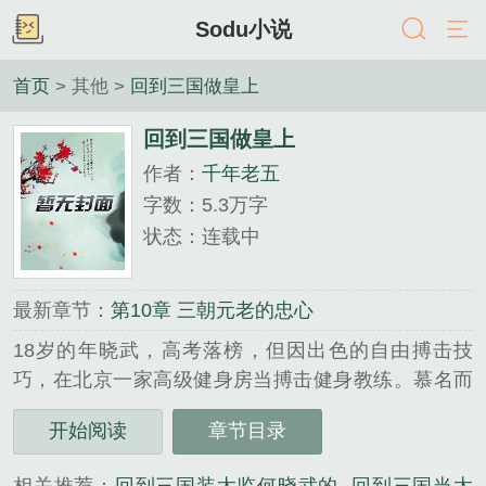
Sodu小说
首页
> 其他 >
回到三国做皇上
回到三国做皇上
作者：
千年老五
字数：5.3万字
状态：连载中
最新章节：
第10章 三朝元老的忠心
18岁的年晓武，高考落榜，但因出色的自由搏击技
巧，在北京一家高级健身房当搏击健身教练。慕名而
来的女学员环绕着这个小鲜肉，而年晓武的眼中只有
开始阅读
章节目录
一个叫何灵思的少妇。阴差阳错间，年晓武自慰的精
液，淹没了脖颈儿上的家传项链，年晓武魂穿回了三