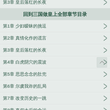
第3章 皇后落红的长夜
美人甜宠日常
十里雾
秘书
在年代娇妻文里当原
配
异香
为追老婆我弃暗投明
渡鸦悖论
我乃当朝
回到三国做皇上全部章节目录
太子
S级怪物都被我吃濒危了
元妻
暗恋结束之后
隐婚带娃日常
重生之女将星
地球上线
第1章 少妇暧昧的挑逗
第2章 真情化作的谎言
第3章 皇后落红的长夜
第4章 白虎阴穴的震波
第5章 思思念念的肚兜
第6章 尔虞我诈的乱局
第7章 改变历史的一跳