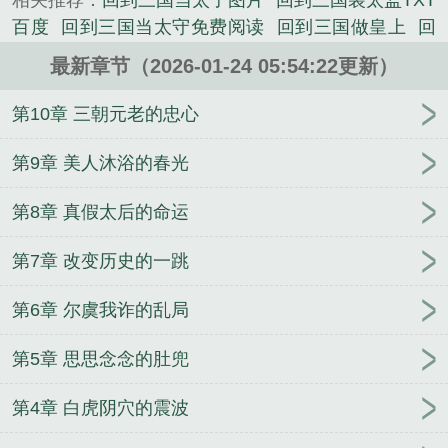
相关推荐：
回到三国当太子图片
回到三国装太监TXT
国，却被当成小白脸，要被汉灵帝宠幸。。。而年晓
百度
回到三国当太守免费阅读
回到三国做皇上
回
武却发现灵帝身后凤榻上的女人，像极了何灵思。为
到三国当太子攻略
回到三国1
回到三国当皇上简介
求活命，年晓武兵行险招，随后便开启了一场“装太
最新章节（2026-01-24 05:54:22更新）
回到三国当太监
回到三国当太子
回到三国装太监年
监”的三国之旅。。。正是，江山如此多“娇”，引无数
晓武何思灵
回到三国当太子视频
回到三国做太守
第10章 三朝元老的忠心
英雄竞折腰！本文就是穿越后宫文啦。。。...
回到三国当皇上免费阅读
回到三国装太监 - 在线阅读
《回到三国装太监的》是千年老五精心创作的其他类
| UAA
回到三国当太子妃子
回到三国当太子好玩
第9章 美人沐浴的春光
小说。
吗
回到三国装太监何晓武的
回到三国上皇后
回到
第8章 真假太后的命运
三国当太守txt
回到三国装太监txt
回三国当太监的
回到三国装太监年晓武
回到三国装太监 年晓武
回
第7章 改变历史的一跳
到三国装太监千年老五
回到三国干太后打天下笔趣
阁
回到三国当
回到三国当太子去衣版
回到三国装
第6章 尔虞我诈的乱局
太监笔趣阁最新章节更新
回到三国泡太后
回到三国
当太子手游
回到三国装太监的
回到三国装太监作者
第5章 思思念念的肚兜
千年老五
回到三国装太监吕布叔叔
隐婚带娃日常
十里雾
我乃当朝太子
全家装穷，就我当真了
秘
第4章 白虎阴穴的震波
书
美人抚慰怪物的正确技巧
地球上线
在汉武朝当