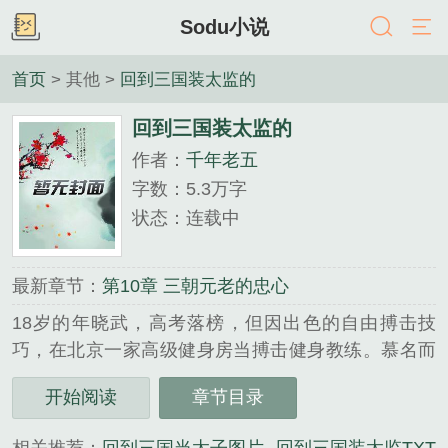
Sodu小说
首页
> 其他 >
回到三国装太监的
回到三国装太监的
作者：
千年老五
字数：5.3万字
状态：连载中
最新章节：
第10章 三朝元老的忠心
18岁的年晓武，高考落榜，但因出色的自由搏击技
巧，在北京一家高级健身房当搏击健身教练。慕名而
来的女学员环绕着这个小鲜肉，而年晓武的眼中只有
开始阅读
章节目录
一个叫何灵思的少妇。阴差阳错间，年晓武自慰的精
液，淹没了脖颈儿上的家传项链，年晓武魂穿回了三