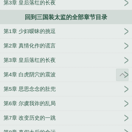
第3章 皇后落红的长夜
狗官那些年
为追老婆我弃暗投明
渡鸦悖论
异香
年代文大美人甜宠日常
元妻
阴郁大佬的亡妻回来
回到三国装太监的全部章节目录
了
待我有罪时
重生之女将星
在年代娇妻文里当原
配
公主难为
暗恋结束之后
S级怪物都被我吃濒危
第1章 少妇暧昧的挑逗
了
第2章 真情化作的谎言
第3章 皇后落红的长夜
第4章 白虎阴穴的震波
第5章 思思念念的肚兜
第6章 尔虞我诈的乱局
第7章 改变历史的一跳