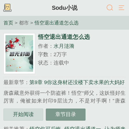
Sodu小说
首页
> 都市 >
悟空退出通道怎么选
悟空退出通道怎么选
作者：
水月涟漪
字数：2万字
状态：连载中
最新章节：
第9章 9你这身材还没楼下卖水果的大妈好
唐森藏意外获得一个防盗裤！悟空“师父，这妖怪好生
厉害，俺被如来封印9层法力，不是对手啊！”唐森
藏“悟空。你退后！呔！妖孽看法宝！”南极仙翁架云
开始阅读
章节目录
赶来:“圣僧切莫动手，孽畜还不快快现出原……咦，
圣僧在烤什么，怎么这么香？”“老神仙，下来尝一尝