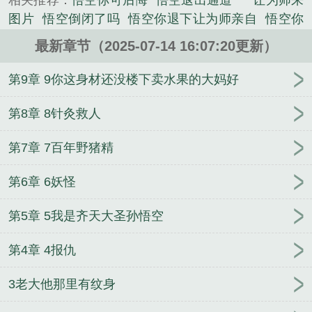
相关推荐：
悟空你可后悔
悟空退出通道一
让为师来
烤鹿的滋味……”沙僧呼喊道：“师父，大师兄被妖怪
图片
悟空倒闭了吗
悟空你退下让为师亲自
悟空你
抓走了..”二师兄被妖怪抓走了.小师妹你放心，只要是
终于重返正途了
悟空退出通道该选哪个
老家变化真
你被妖怪抓走了，师父一定会来救你的，顺便带上我
最新章节（2025-07-14 16:07:20更新）
是大
悟空你会回来跟为师唱这首歌的
悟空退出通道
们！......圣斗士，“唐森藏，我说过同样的招式对圣斗
三
悟空出走的三件事情
孙悟空辞职
悟空下岗
悟
第9章 9你这身材还没楼下卖水果的大妈好
士是不起作用的，但是你的除外！”悟空，“师父，为
空退后
让为师来
悟空退出通道二
悟空退出通道怎
什么您不收集金牛星座的黄金圣衣呢？”群号：
么选
悟空归来
悟空离开时师傅交代了什么
悟空要
第8章 8针灸救人
321503160...
走怎么办
悟空清退
悟空退出通道有人退出了吗
悟
《悟空退出通道怎么选》是水月涟漪精心创作的都市
第7章 7百年野猪精
空你退下让为师亲自超度图片
悟空回家
悟空退休回
类小说。
老家
退出悟空是谁
悟空退下让为师来
悟空离开唐
第6章 6妖怪
僧后去了哪
灵域
看不见我
王者MVP
这个奶爸不
太冷
熊生从越狱开始
[综]卷毛控怎么了！
雾兽
剑
第5章 5我是齐天大圣孙悟空
战天涯
变身娜美酱
咸鱼大王的悠哉日常
穿越最弱
玩家
渡冬
[古穿今]女神定制
纣王驾到之叱咤封神
第4章 4报仇
拳皇中二命运
过气女星带娃上综艺后
幽魂仙途
最
后一个发丘中郎将
美漫之哥谭黑暗教父
快穿之渣女
3老大他那里有纹身
翻车纪事[H]