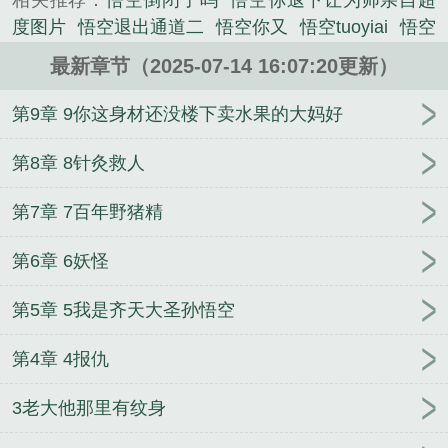
相关推荐：
悟空倒闭了吗
悟空你退下让为师亲自超
烤鹿的滋味……”沙僧呼喊道：“师父，大师兄被妖怪
度图片
悟空退出通道二
悟空你又
悟空tuoyiai
悟空
抓走了..”二师兄被妖怪抓走了.小师妹你放心，只要是
离开时师傅交代了什么
让为师来
孙悟空辞职
悟空
你被妖怪抓走了，师父一定会来救你的，顺便带上我
最新章节（2025-07-14 16:07:20更新）
下岗
悟空出走的三件事情
悟空你终于重返正途了
们！......圣斗士，“唐森藏，我说过同样的招式对圣斗
让为师来图片
悟空你退下让为师亲自
悟空离开唐僧
第9章 9你这身材还没楼下卖水果的大妈好
士是不起作用的，但是你的除外！”悟空，“师父，为
后去了哪
悟空你会回来跟为师唱这首歌的
悟空退下
什么您不收集金牛星座的黄金圣衣呢？”群号：
为师亲自
悟空退出通道三
悟空要走怎么办
悟空脱
第8章 8针灸救人
321503160...
困
悟空退出通道该选哪个
悟空你退下为师来
唐僧
《悟空退下为师亲自》是水月涟漪精心创作的都市类
第7章 7百年野猪精
悟空你退下肌肉图片
悟空回家
悟空不退
悟空退出
小说。
通道一
悟空退六耳
悟空你可后悔
悟空回来了吗
第6章 6妖怪
老家变化真是大
悟空退下让为师来
悟空推倒了果樹
了
退出悟空是谁
悟空退休回老家
悟空退后
悟空
第5章 5我是齐天大圣孙悟空
你退下
悟空退出通道有人退出了吗
悟空什么退六
耳
悟空退出通道怎么选
悟空归来
雾兽
[综]卷毛控
第4章 4报仇
怎么了！
看不见我
变身娜美酱
拳皇中二命运
灵
域
幽魂仙途
渡冬
咸鱼大王的悠哉日常
美漫之哥
3老大他那里有纹身
谭黑暗教父
这个奶爸不太冷
王者MVP
[古穿今]女