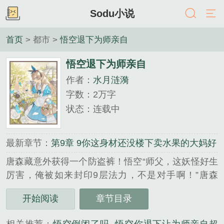
Sodu小说
首页
> 都市 >
悟空退下为师亲自
悟空退下为师亲自
作者：
水月涟漪
字数：2万字
状态：连载中
最新章节：
第9章 9你这身材还没楼下卖水果的大妈好
唐森藏意外获得一个防盗裤！悟空“师父，这妖怪好生
厉害，俺被如来封印9层法力，不是对手啊！”唐森
藏“悟空。你退后！呔！妖孽看法宝！”南极仙翁架云
开始阅读
章节目录
赶来:“圣僧切莫动手，孽畜还不快快现出原……咦，
圣僧在烤什么，怎么这么香？”“老神仙，下来尝一尝