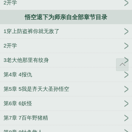
2开学
神定制
纣王驾到之叱咤封神
最后一个发丘中郎将
穿越最弱玩家
熊生从越狱开始
快穿之渣女翻车纪事
悟空退下为师亲自全部章节目录
[H]
过气女星带娃上综艺后
剑战天涯
1穿上防盗裤你就无敌了
2开学
3老大他那里有纹身
第4章 4报仇
第5章 5我是齐天大圣孙悟空
第6章 6妖怪
第7章 7百年野猪精