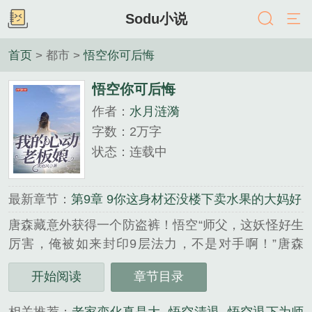
Sodu小说
首页
> 都市 >
悟空你可后悔
悟空你可后悔
作者：
水月涟漪
字数：2万字
状态：连载中
最新章节：
第9章 9你这身材还没楼下卖水果的大妈好
唐森藏意外获得一个防盗裤！悟空“师父，这妖怪好生
厉害，俺被如来封印9层法力，不是对手啊！”唐森
藏“悟空。你退后！呔！妖孽看法宝！”南极仙翁架云
开始阅读
章节目录
赶来:“圣僧切莫动手，孽畜还不快快现出原……咦，
圣僧在烤什么，怎么这么香？”“老神仙，下来尝一尝