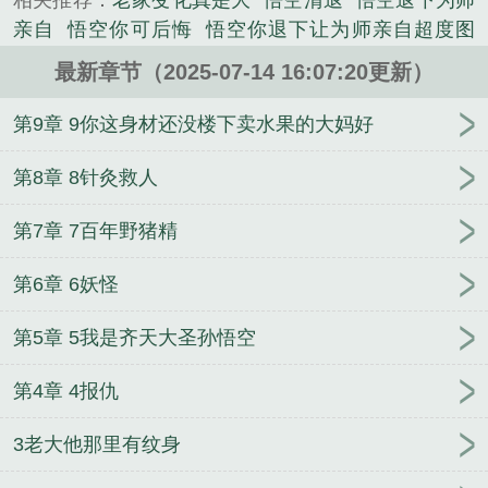
相关推荐：
老家变化真是大
悟空清退
悟空退下为师
烤鹿的滋味……”沙僧呼喊道：“师父，大师兄被妖怪
亲自
悟空你可后悔
悟空你退下让为师亲自超度图
抓走了..”二师兄被妖怪抓走了.小师妹你放心，只要是
片
悟空倒闭了吗
悟空退出通道一
悟空出走的三件
你被妖怪抓走了，师父一定会来救你的，顺便带上我
最新章节（2025-07-14 16:07:20更新）
事情
悟空下岗
悟空退出通道二
悟空退出通道怎么
们！......圣斗士，“唐森藏，我说过同样的招式对圣斗
选
悟空退后
悟空你会回来跟为师唱这首歌的
悟空
第9章 9你这身材还没楼下卖水果的大妈好
士是不起作用的，但是你的除外！”悟空，“师父，为
你退下让为师亲自
孙悟空辞职
悟空退下让为师来
什么您不收集金牛星座的黄金圣衣呢？”群号：
悟空归来
让为师来
悟空回家
悟空退出通道该选哪
第8章 8针灸救人
321503160...
个
悟空退休回老家
悟空要走怎么办
悟空退出通道
《悟空你可后悔》是水月涟漪精心创作的都市类小
第7章 7百年野猪精
三
悟空你终于重返正途了
悟空离开唐僧后去了哪
说。
让为师来图片
悟空退出通道有人退出了吗
悟空离开
第6章 6妖怪
时师傅交代了什么
渡冬
过气女星带娃上综艺后
纣
王驾到之叱咤封神
拳皇中二命运
[综]卷毛控怎么
第5章 5我是齐天大圣孙悟空
了！
变身娜美酱
剑战天涯
看不见我
咸鱼大王的
悠哉日常
快穿之渣女翻车纪事[H]
穿越最弱玩家
最
第4章 4报仇
后一个发丘中郎将
[古穿今]女神定制
美漫之哥谭黑
暗教父
熊生从越狱开始
王者MVP
灵域
这个奶爸
3老大他那里有纹身
不太冷
雾兽
幽魂仙途