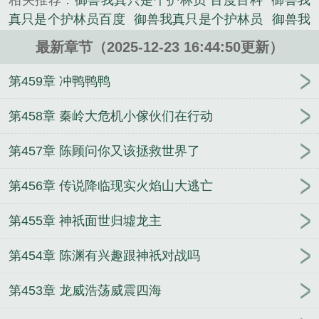
相关推荐：
御兽我真只是个护林员 百度百科
御兽我
真只是个护林员百度
御兽我真只是个护林员
御兽我
真只是个护林员免费阅读
御兽我真只是个护林员txt
最新章节（2025-12-23 16:44:50更新）
御兽我真只是个护林员免费
御兽我真只是个护林员
阿蒙的凝视
我的御兽都是神级
我真不是御兽师
御
第459章 冲鸭鸭鸭
兽我真只是个护林员百度百科
御兽我真只是个护林
员全文免费阅读
御兽我真只是个护林员TXT
御兽我
第458章 秦岭大危机小傢伙们在行动
真只是个护林员笔趣阁
重生之我为蚯蚓
择天记
无
第457章 陈顾问你又该拯救世界了
上道经【仙界篇】
临界诡道
祖巫霸世
娇藏春色
穿越之紫瞳小妖
第456章 传说降临现实火焰山大逃亡
第455章 神祇面世归墟龙主
第454章 陈渊有兴趣跟神祇对战吗
第453章 龙威浩荡威震四海