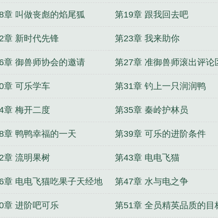
18章 叫做丧彪的焰尾狐
第19章 跟我回去吧
22章 新时代先锋
第23章 我来助你
26章 御兽师协会的邀请
第27章 准御兽师滚出评论
0章 可乐学车
第31章 钓上一只润润鸭
4章 梅开二度
第35章 秦岭护林员
38章 鸭鸭幸福的一天
第39章 可乐的进阶条件
2章 流明果树
第43章 电电飞猫
46章 电电飞猫吃果子天经地
第47章 水与电之争
50章 进阶吧可乐
第51章 全员精英品质的目