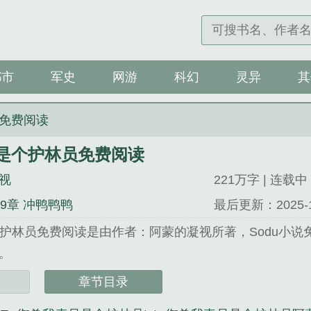
都市
军史
网游
科幻
灵异
其
免费阅读
是个护林员免费阅读
视
221万字 | 连载中
59章 冲鸭鸭鸭
最后更新：2025-12-
护林员免费阅读是由作者：阿蒙的凝视所著，Sodu小说
。
u小说 网址：www.soduso.org...
章节目录
个护林员免费阅读》是阿蒙的凝视精心创作的玄幻类小