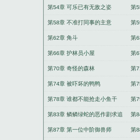
第54章 可乐已有无敌之姿
第
第58章 不准打同事的主意
第
第62章 角斗
第
第66章 护林员小屋
第
第70章 奇怪的森林
第
读
第74章 被吓坏的鸭鸭
第
第78章 谁都不能抢走小鱼干
第
第83章 鳞鳞绿蛇的恶作剧求追
第
读
读
第87章 第一位中阶御兽师
第