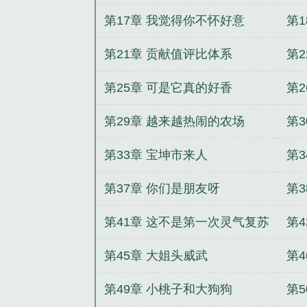
第17章 我觉得你不怀好意
第
第21章 贡献值评比体系
第
第25章 可是它真的好香
第
第29章 越来越热闹的农场
第3
第33章 宝坤市来人
第3
第37章 你们是朋友呀
第
第41章 这不是第一次灵气复苏
第4
第45章 大姐头威武
第
义
第49章 小桃子和大狗狗
第