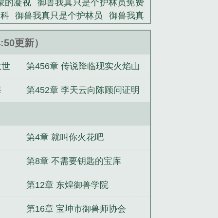
蒙的凝视
御兽我真只是个护林员免费
百科
御兽我真只是个护林员
御兽我真
阅读
御兽我真只是个护林员无错字
重生之我为蚯蚓
穿越之紫瞳小妖
4:50更新）
救世
第456章 传说降临现实火焰山
大逃亡
海
第452章 李天云向陈顾问证明
我的进步
第4章 就叫你火花吧
第8章 不需要钥匙的宝库
第12章 东煌御兽学院
第16章 宝坤市御兽师协会