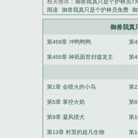
相关推荐：
御兽我真只是个护林员TX
阅读
御兽我真只是个护林员免费
御
只是个护林员百度百科
我的御兽都
御兽我真只是个护林员笔趣阁
临界
御兽我真
第459章 冲鸭鸭鸭
第
在
第455章 神祇面世归墟龙主
第
战
第1章 会喷火的小鸟
第
第5章 掌控火焰
第
第9章 凝风猎犬
第
第13章 村里的超凡生物
第