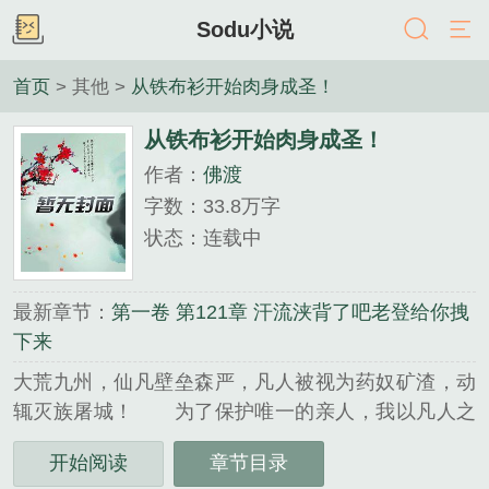
Sodu小说
首页
> 其他 >
从铁布衫开始肉身成圣！
从铁布衫开始肉身成圣！
作者：
佛渡
字数：33.8万字
状态：连载中
最新章节：
第一卷 第121章 汗流浃背了吧老登给你拽
下来
大荒九州，仙凡壁垒森严，凡人被视为药奴矿渣，动
辄灭族屠城！ 为了保护唯一的亲人，我以凡人之
躯怒吞麒麟妖血，彻底激活隐藏在骨血深处的【极道
开始阅读
章节目录
荒血】！ 获得无限加点特权，别人辛辛苦苦吸收