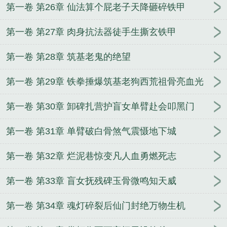
第一卷 第26章 仙法算个屁老子天降砸碎铁甲
第一卷 第27章 肉身抗法器徒手生撕玄铁甲
第一卷 第28章 筑基老鬼的绝望
第一卷 第29章 铁拳捶爆筑基老狗西荒祖骨亮血光
第一卷 第30章 卸碑扎营护盲女单臂赴会叩黑门
第一卷 第31章 单臂破白骨煞气震慑地下城
第一卷 第32章 烂泥巷惊变凡人血勇燃死志
第一卷 第33章 盲女抚残碑玉骨微鸣知天威
第一卷 第34章 魂灯碎裂后仙门封绝万物生机