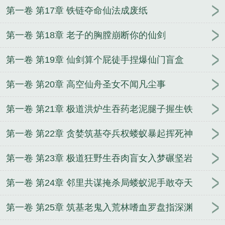
第一卷 第17章 铁链夺命仙法成废纸
第一卷 第18章 老子的胸膛崩断你的仙剑
第一卷 第19章 仙剑算个屁徒手捏爆仙门盲盒
第一卷 第20章 高空仙舟圣女不闻凡尘事
第一卷 第21章 极道洪炉生吞药老泥腿子握生铁
第一卷 第22章 贪婪筑基夺兵权蝼蚁暴起挥死神
第一卷 第23章 极道狂野生吞肉盲女入梦碾坚岩
第一卷 第24章 邻里共谋掩杀局蝼蚁泥手敢夺天
第一卷 第25章 筑基老鬼入荒林嗜血罗盘指深渊