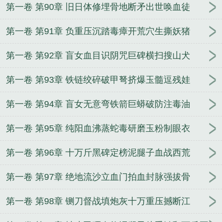
第一卷 第90章 旧日体修埋骨地断矛出世唤血徒
第一卷 第91章 负重压沉踏毒瘴开荒穴生撕妖猪
第一卷 第92章 盲女血目识阴咒巨碑横扫搜山犬
第一卷 第93章 铁链绞碎破甲弩挤爆玉髓逗残娃
第一卷 第94章 盲女无意弯铁箭巨蟒破防注毒油
第一卷 第95章 纯阳血沸蒸蛇毒研磨玉粉制眼衣
第一卷 第96章 十万斤黑碑定榜泥腿子血战西荒
第一卷 第97章 绝地流沙立血门拍血封脉强拔骨
第一卷 第98章 铡刀督战填炮灰十万重压撼断江