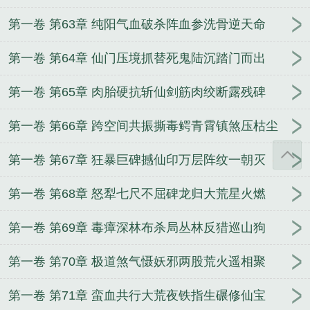
第一卷 第63章 纯阳气血破杀阵血参洗骨逆天命
第一卷 第64章 仙门压境抓替死鬼陆沉踏门而出
第一卷 第65章 肉胎硬抗斩仙剑筋肉绞断露残碑
第一卷 第66章 跨空间共振撕毒鳄青霄镇煞压枯尘
第一卷 第67章 狂暴巨碑撼仙印万层阵纹一朝灭
第一卷 第68章 怒犁七尺不屈碑龙归大荒星火燃
第一卷 第69章 毒瘴深林布杀局丛林反猎巡山狗
第一卷 第70章 极道煞气慑妖邪两股荒火遥相聚
第一卷 第71章 蛮血共行大荒夜铁指生碾修仙宝