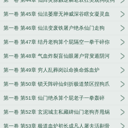
第一卷 第44章 仙阵灵脉触逆鳞老农狂笑观狗咬狗
第一卷 第45章 仙法萎靡无神威深谷瞎女凝灵血
第一卷 第46章 仙法变废铁屠户绝杀仙门走狗
第一卷 第47章 结丹老狗算个屁隔空一拳干碎你
第一卷 第48章 气血炸裂盲仙眼屠户背叟遁阴河
第一卷 第49章 穷人乱葬岗以命换命炼血炉
第一卷 第50章 锁天阵碎仙剑折极道禁区捏狗爪
第一卷 第51章 仙门绝杀算个屁老子一拳轰碎
第一卷 第52章 玄泥城主私藏碑仙门老狗齐甩锅
第一卷 第53章 极道血炉初长成凡人屠夫活剔骨