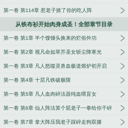
朝权贵争又抢
雷奥尼克斯：开局获得海帕杰顿
贵族
第一卷 第114章 惹老子掀了你的吃人阵
学院小人鱼，疯批男主们求抱
霸王花截胡攻略女嫁
绝嗣男主亲哭
顶级玩家
四合院：助禽为乐，全院人
从铁布衫开始肉身成圣！全部章节目录
麻了
嫁给村里糙汉后，我带全村暴富了
第一卷 第1章 半个馊馒头换来的烂俗外功
第一卷 第2章 视凡命如草芥圣女斩尘降寒光
第一卷 第3章 凡人怒噬灵兽血极道熔炉初开启
第一卷 第4章 十层凡铁破极限
第一卷 第5章 凡人血肉碎法器纯血喂盲女
第一卷 第6章 仙人阵法算个屁老子一拳给你干碎
第一卷 第7章 拿大阵压我老子踩碎走狗双膝