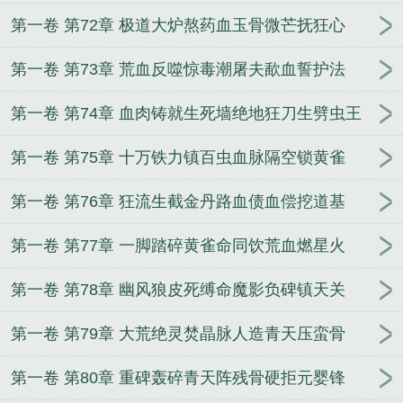
第一卷 第72章 极道大炉熬药血玉骨微芒抚狂心
第一卷 第73章 荒血反噬惊毒潮屠夫歃血誓护法
第一卷 第74章 血肉铸就生死墙绝地狂刀生劈虫王
第一卷 第75章 十万铁力镇百虫血脉隔空锁黄雀
第一卷 第76章 狂流生截金丹路血债血偿挖道基
第一卷 第77章 一脚踏碎黄雀命同饮荒血燃星火
第一卷 第78章 幽风狼皮死缚命魔影负碑镇天关
第一卷 第79章 大荒绝灵焚晶脉人造青天压蛮骨
第一卷 第80章 重碑轰碎青天阵残骨硬拒元婴锋