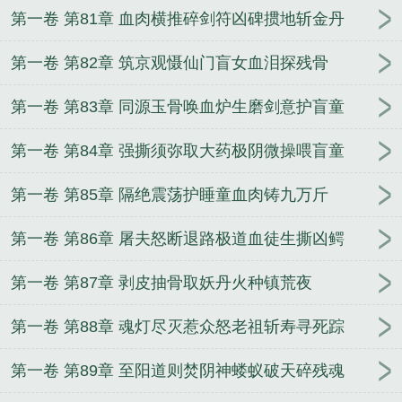
第一卷 第81章 血肉横推碎剑符凶碑掼地斩金丹
第一卷 第82章 筑京观慑仙门盲女血泪探残骨
第一卷 第83章 同源玉骨唤血炉生磨剑意护盲童
第一卷 第84章 强撕须弥取大药极阴微操喂盲童
第一卷 第85章 隔绝震荡护睡童血肉铸九万斤
第一卷 第86章 屠夫怒断退路极道血徒生撕凶鳄
第一卷 第87章 剥皮抽骨取妖丹火种镇荒夜
第一卷 第88章 魂灯尽灭惹众怒老祖斩寿寻死踪
第一卷 第89章 至阳道则焚阴神蝼蚁破天碎残魂