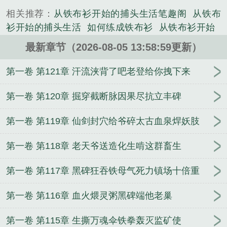
天地灵气，我直接把外功…...
相关推荐：
从铁布衫开始的捕头生活笔趣阁
从铁布
《从铁布衫开始肉身成圣！》是佛渡精心创作的其他
衫开始的捕头生活
如何练成铁布衫
从铁布衫开始
类小说。
开局从铁布衫开始
从铁布衫开始陈平安
从铁布衫开
最新章节（2026-08-05 13:58:59更新）
始纵横天下笔趣阁
从铁布衫开始人间神
铁布衫
天
下从铁布衫开始
重生从铁布衫开始
穿越从铁布衫开
第一卷 第121章 汗流浃背了吧老登给你拽下来
始
从铁布杉开始
铁布衫从纵横天下
从铁布衫开始
肉身成圣顶点
从铁布衫开始的捕头生活 滴水淹城
第一卷 第120章 掘穿截断脉因果尽抗立丰碑
从铁布衫开始到劫掠天下
从铁布衫金钟罩开始的
正
第一卷 第119章 仙剑封穴给爷碎太古血泉焊妖肢
宗真传铁布衫练法
从铁布衫纵横江湖
从铁布衫开始
修炼陆长生
从铁布衫开始推演万法从铁布衫开始
一
第一卷 第118章 老天爷送造化生啃这群畜生
曲秋水的第5本书
重生千禧年，我脚踹渣男手抓扶
贫
弱智就弱智吧，我照样星际最强！
贼太子
躺平
第一卷 第117章 黑碑狂吞铁母气死力镇场十倍重
就变强
人类自救
兽校丑雌万人嫌，入梦日日被强
宠
你的技能很好，现在我也有了
深渊负累
我的老
第一卷 第116章 血火煨灵粥黑碑端他老巢
婆是总裁
重返高三，满仓抄底狂赚百亿
烈吻难驯
误闯天家？我每秒一万灵石
侯府来了个小阎王，满
第一卷 第115章 生撕万魂伞铁拳轰灭监矿使