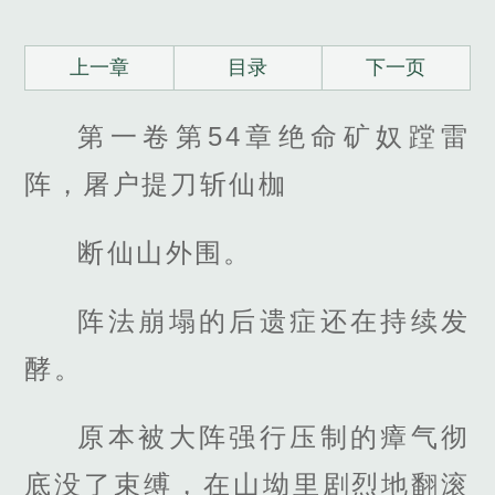
上一章
目录
下一页
第一卷第54章绝命矿奴蹚雷
阵，屠户提刀斩仙枷
断仙山外围。
阵法崩塌的后遗症还在持续发
酵。
原本被大阵强行压制的瘴气彻
底没了束缚，在山坳里剧烈地翻滚