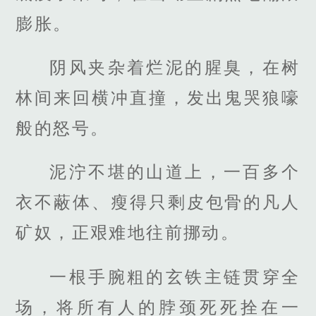
膨胀。
阴风夹杂着烂泥的腥臭，在树
林间来回横冲直撞，发出鬼哭狼嚎
般的怒号。
泥泞不堪的山道上，一百多个
衣不蔽体、瘦得只剩皮包骨的凡人
矿奴，正艰难地往前挪动。
一根手腕粗的玄铁主链贯穿全
场，将所有人的脖颈死死拴在一