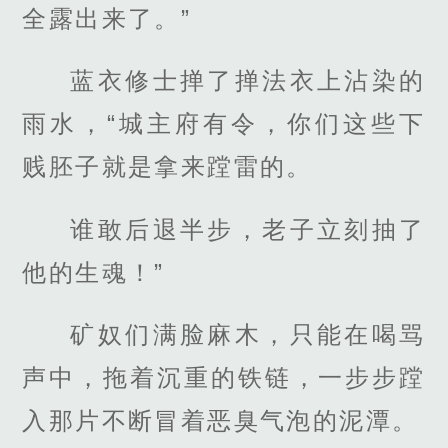
全露出来了。”
蓝衣修士掸了掸法衣上沾染的
雨水，“城主府有令，你们这些下
贱胚子就是拿来蹚雷的。
谁敢后退半步，老子立刻抽了
他的生魂！”
矿奴们满脸麻木，只能在喝骂
声中，拖着沉重的铁链，一步步蹚
入那片不断冒着恶臭气泡的泥潭。