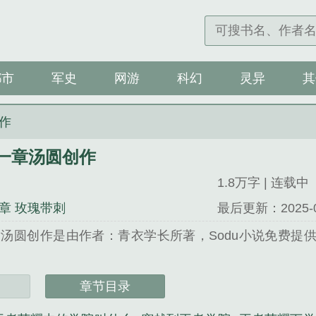
都市
军史
网游
科幻
灵异
其
作
一章汤圆创作
1.8万字 | 连载中
章 玫瑰带刺
最后更新：2025-07-
汤圆创作是由作者：青衣学长所著，Sodu小说免费提
u小说 网址：www.soduso.org...
章节目录
章汤圆创作》是青衣学长精心创作的科幻类小说。