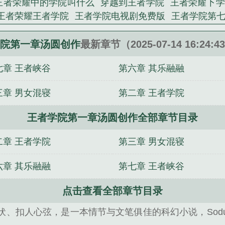
王者荣耀中的学院叫什么
穿越到王者学院
王者荣耀下学
王者荣耀王者学院
王者学院电视剧免费版
王者学院第
创作
王者星学院
王者荣耀什么下学院
王者学校漫画
王者荣耀里面的学院
王者荣耀学院之音试听
王者学院同
院第一章汤圆创作
最新章节（2025-07-14 16:24:
王者学院信白
王者学院第八十章汤圆创作
王者学院第七
七章 王者峡谷
第六章 其乐融融
尊小法师
愿有岁月共你白头
小呆的穿越之旅
青梅竹
怪贤者
道士家的鬼娘子
永夜君王
闻墨色而行道
传奇
三章 男女混寝
第二章 王者学院
园空间之农门贵女
王者学院第一章汤圆创作全部章节目录
二章 王者学院
第三章 男女混寝
六章 其乐融融
第七章 王者峡谷
点击查看全部章节目录
伏、扣人心弦，是一本情节与文笔俱佳的科幻小说，Sod