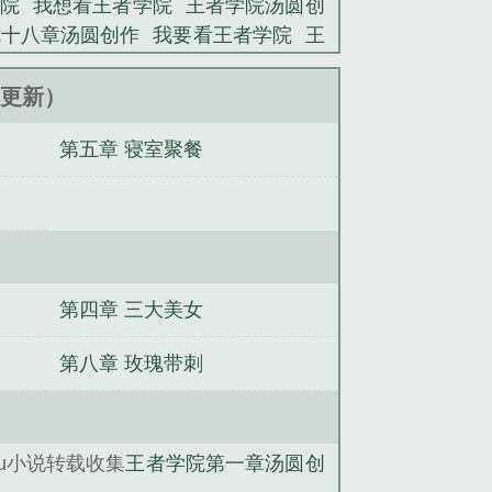
院
我想看王者学院
王者学院汤圆创
七十八章汤圆创作
我要看王者学院
王
王者学院电视剧
王者学院图片
王者学
人文
王者荣耀之王者学校
王者荣耀
43更新）
十四章汤圆创作
王者荣耀学院之音怎
第五章 寝室聚餐
马，了解一下
我家的猫会修仙
梦浮
猎魔人
非典型都市修真
纵情天魔
寻
第四章 三大美女
第八章 玫瑰带刺
u小说转载收集
王者学院第一章汤圆创