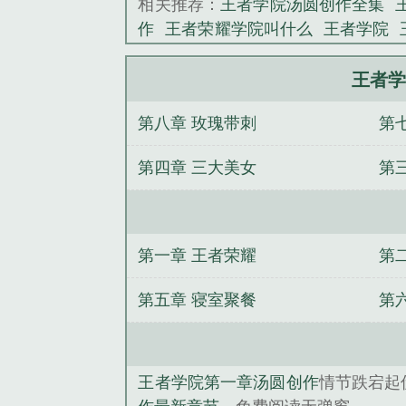
相关推荐：
王者学院汤圆创作全集
作
王者荣耀学院叫什么
王者学院
者学院文
王者学院第七十七章汤圆
院第一章汤圆创作
王者荣耀 学院
王者学
学校
王者学院短篇
王者学院app
第八章 玫瑰带刺
第
么设置
傻根正传
罗天问道
花都至
灯
绝地之传奇归来
我的母亲是妖
第四章 三大美女
第
清一梦
长公主的彪悍生活
婚战
田
第一章 王者荣耀
第
第五章 寝室聚餐
第
王者学院第一章汤圆创作
情节跌宕起