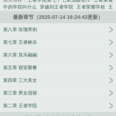
相关推荐：
王者学院第七十七章汤圆创作
王者荣耀
中的学院叫什么
穿越到王者学院
王者荣耀学校
王
者学院汤圆创作
王者荣耀学院叫什么
王者荣耀之王
最新章节（2025-07-14 16:24:43更新）
者学校
王者荣耀学院之音怎么设置
王者学院电视剧
免费版
王者学院第七十四章汤圆创作
王者荣耀王者
第八章 玫瑰带刺
学院
王者学院app
王者学院第七十八章汤圆创作
王者学院文
王者荣耀 学院
王者荣耀的学院
我要看
第七章 王者峡谷
王者学院
王者学校漫画
王者学院图片
王者学院
第六章 其乐融融
王者荣耀下学院
王者学院第一章汤圆创作
王者学院
电视剧
我想看王者学院
王者星学院
王者学院汤圆
第五章 寝室聚餐
创作全集
王者学院第八十章汤圆创作
王者荣耀学院
之音试听
王者荣耀什么下学院
王者学院短篇
王者
第四章 三大美女
荣耀里面的学院
王者学院同人文
小呆的穿越之旅
永夜君王
寻清一梦
纵情天魔
罗天问道
道士家的
第三章 男女混寝
鬼娘子
田园空间之农门贵女
我家的猫会修仙
传奇
猎魔人
傻根正传
我的母亲是妖怪贤者
闻墨色而行
第二章 王者学院
道
愿有岁月共你白头
非典型都市修真
绝地之传奇