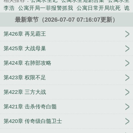
相关推荐：
公寓求生记
公寓求生短剧合集
公寓求生
《公寓求生，开局在飞机上遭遇大运》是唯心丶精心
李浩
公寓开局一菲报警抓我
公寓日常开局坑死
诡
创作的科幻类小说。
异入侵：但怎么诡异都是我亲戚
宋剑
没数值你当什
最新章节（2026-07-07 07:16:07更新）
么冒险者
纪总的夫人是小神仙，会算命！
诸君岂不
闻：天心如剑，民意如刀？
天骄录
十灵根短命鬼？
第426章 再见霸王
我手搓废丹成仙
赶尸匠
诳言法师的十三试炼
侠
道
大唐：误认李世民做爹，我成亚洲洲长了
半岛
第425章 大战母巢
2017，系统活在过去？
从入殓师到翻天大圣
是，伟
第424章 右肺部攻略
大魔女2077
百岁飞升
六零糙汉团长凶又猛，乡下美
人被宠上天
穿成亡国之君，开枝散叶就能一统天
第423章 权限不足
下？
穿到千禧，带飞精神小妹亲妈
真千金农场种
田，全星际跪求代购
我在凶宅开卦馆，死对头非要
第422章 三方大战
当我靠山
第421章 击杀传奇白髓
第420章 传奇级白髓卫士