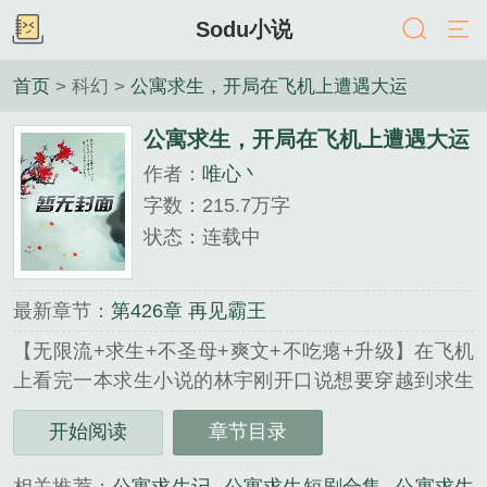
Sodu小说
首页
> 科幻 >
公寓求生，开局在飞机上遭遇大运
公寓求生，开局在飞机上遭遇大运
作者：
唯心丶
字数：215.7万字
状态：连载中
最新章节：
第426章 再见霸王
【无限流+求生+不圣母+爽文+不吃瘪+升级】在飞机
上看完一本求生小说的林宇刚开口说想要穿越到求生
世界玩玩，随后老天爷就成全了他，一辆穿越劳模大
开始阅读
章节目录
运卡车从天而降，直接在飞机客舱里将他送到了一个
正在全民经历公…...