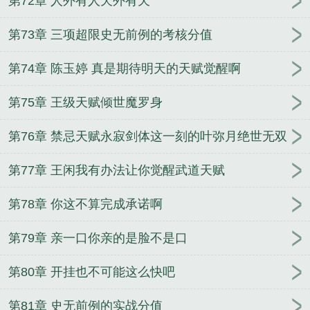
第72章 人外有人天外有天
第73章 三项超限史无前例的考核分值
第74章 陈玉婷 真是期待明天的天赋觉醒啊
第75章 王级天赋倾世魔罗身
第76章 禁忌天赋永寂剑体这一刻的叶弥月绝世无双
第77章 王闲我有办法让你觉醒武道天赋
第78章 你这不算完成承诺啊
第79章 亲一口你亲的是脸不是口
第80章 开挂也不可能这么快吧
第81章 史无前例的实战分值