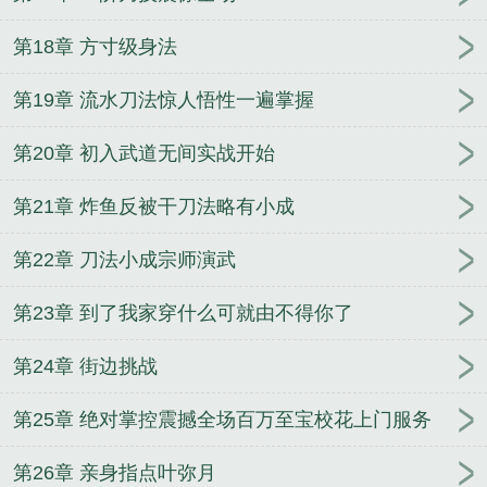
第18章 方寸级身法
第19章 流水刀法惊人悟性一遍掌握
第20章 初入武道无间实战开始
第21章 炸鱼反被干刀法略有小成
第22章 刀法小成宗师演武
第23章 到了我家穿什么可就由不得你了
第24章 街边挑战
第25章 绝对掌控震撼全场百万至宝校花上门服务
第26章 亲身指点叶弥月