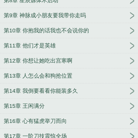
第8章 星辰炼体术启动
第9章 神脉成小朋友要我带你走吗
第10章 你抱我的话我也不会说你的
第11章 他们才是英雄
第12章 你想让她吃出宫寒啊
第13章 人怎么会和狗抢位置
第14章 我倒要看看你能装多久
第15章 王闲满分
第16章 心有猛虎举刀而向
第17章 一阶刀技震惊全场