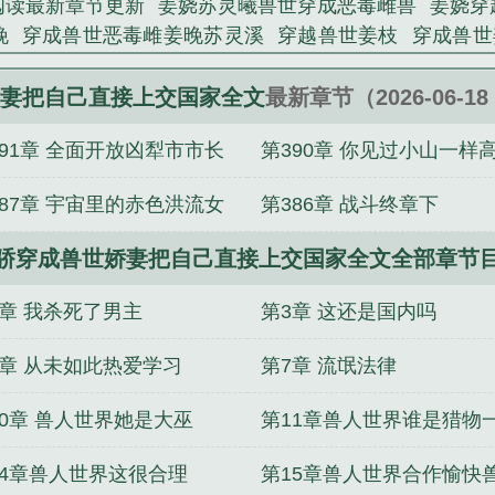
阅读最新章节更新
姜娆苏灵曦兽世穿成恶毒雌兽
姜娆穿
晚
穿成兽世恶毒雌姜晚苏灵溪
穿越兽世姜枝
穿成兽世
局团宠完整版
主角沈从妩谢延东当首辅夫人穿成了现
夏知柠顾淮野最新章节更新内容
主角沈从妩谢延东全集
妻把自己直接上交国家全文
最新章节（2026-06-18 
语假千金破案成警局团宠全文
主角栗枝厉爵霆强娶豪夺
391章 全面开放凶犁市市长
第390章 你见过小山一样
容
姜骄番外
听懂兽语假千金破案成警局团宠夏知柠纪
语假千金破案成警局团宠完整版
夏知柠顾淮野笔趣阁
翘班跑路啦
公文吗二合一
387章 宇宙里的赤色洪流女
第386章 战斗终章下
夏知柠纪书昀听懂兽语假千金破案成警局团宠全文
夏知
往你基因里加了啥
骄穿成兽世娇妻把自己直接上交国家全文全部章节
2章 我杀死了男主
第3章 这还是国内吗
6章 从未如此热爱学习
第7章 流氓法律
10章 兽人世界她是大巫
第11章兽人世界谁是猎物
14章兽人世界这很合理
第15章兽人世界合作愉快