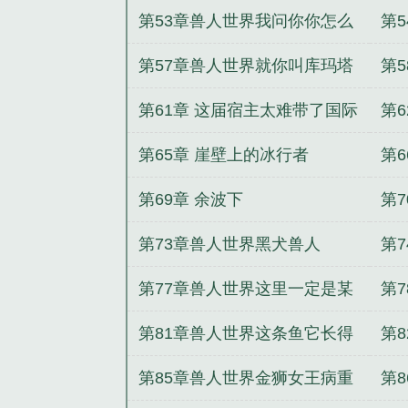
走
成
第53章兽人世界我问你你怎么
第
好意思休息的
第57章兽人世界就你叫库玛塔
第
啊
了
第61章 这届宿主太难带了国际
第
考量
第65章 崖壁上的冰行者
第
第69章 余波下
第
能
第73章兽人世界黑犬兽人
第
的
第77章兽人世界这里一定是某
第
位神祇的花园
第81章兽人世界这条鱼它长得
第
好像那个国一
突
第85章兽人世界金狮女王病重
第