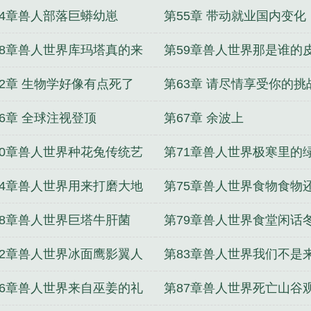
就
降温
54章兽人部落巨蟒幼崽
第55章 带动就业国内变化
58章兽人世界库玛塔真的来
第59章兽人世界那是谁的
62章 生物学好像有点死了
第63章 请尽情享受你的挑
66章 全球注视登顶
第67章 余波上
70章兽人世界种花兔传统艺
第71章兽人世界极寒里的
74章兽人世界用来打磨大地
第75章兽人世界食物食物
伟大巫术
食物
78章兽人世界巨塔牛肝菌
第79章兽人世界食堂闲话
开始
82章兽人世界冰面鹰影翼人
第83章兽人世界我们不是
袭
俘虏的吗
86章兽人世界来自巫姜的礼
第87章兽人世界死亡山谷