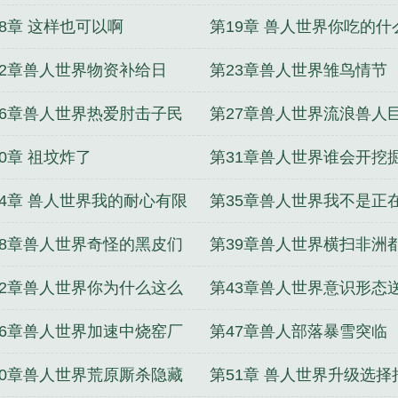
消炎药
18章 这样也可以啊
第19章 兽人世界你吃的什
问你吃的什么
22章兽人世界物资补给日
第23章兽人世界雏鸟情节
26章兽人世界热爱肘击子民
第27章兽人世界流浪兽人
异界大陆
算
0章 祖坟炸了
第31章兽人世界谁会开挖
34章 兽人世界我的耐心有限
第35章兽人世界我不是正
吗
38章兽人世界奇怪的黑皮们
第39章兽人世界横扫非洲
了
42章兽人世界你为什么这么
第43章兽人世界意识形态
慎
份礼物
46章兽人世界加速中烧窑厂
第47章兽人部落暴雪突临
50章兽人世界荒原厮杀隐藏
第51章 兽人世界升级选择