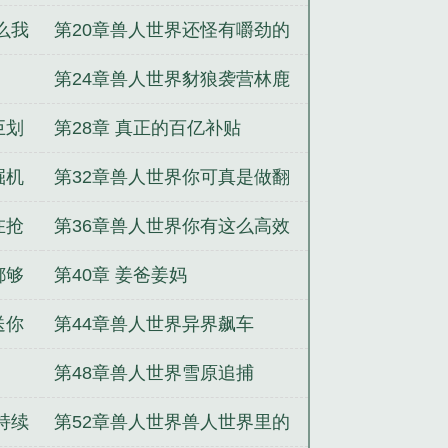
么我
第20章兽人世界还怪有嚼劲的
第24章兽人世界豺狼袭营林鹿
部落的娜塔
巨划
第28章 真正的百亿补贴
掘机
第32章兽人世界你可真是做翻
译的人才
在抢
第36章兽人世界你有这么高效
的水泥进入兽人世界
都够
第40章 姜爸姜妈
送你
第44章兽人世界异界飙车
第48章兽人世界雪原追捕
持续
第52章兽人世界兽人世界里的