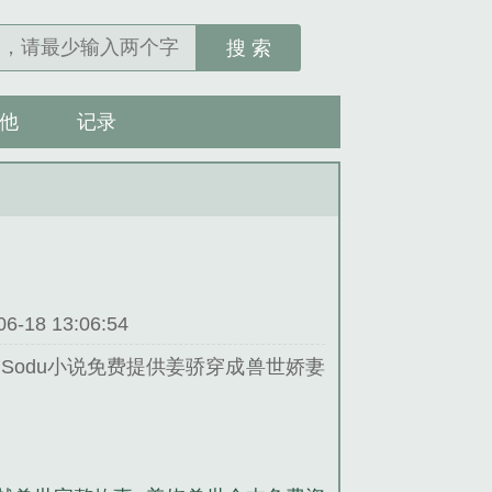
搜 索
他
记录
18 13:06:54
odu小说免费提供姜骄穿成兽世娇妻
的军史类小说。