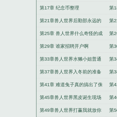
第17章 纪念币整理
第
第21章兽人世界后勤部永远的
第
神鹿兽人幼崽
第25章 兽人世界什么奇怪的成
第
就
的
第29章 谁家招聘开户啊
第3
第33章兽人世界水獭小姐普通
第
话
第37章兽人世界入冬前的准备
第
第41章 难道兔子真的搞出了侏
第
罗纪公园
谨
第45章兽人世界黑皮诞生现场
第
第49章兽人世界打赢我就放你
第