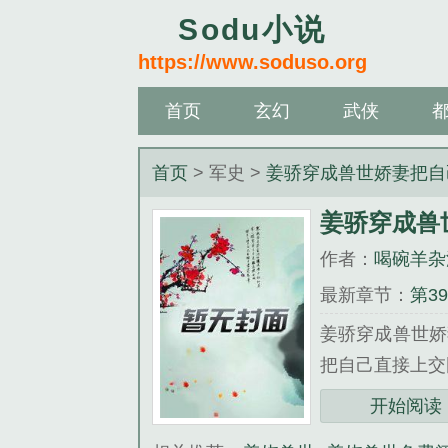
Sodu小说
https://www.soduso.org
首页
玄幻
武侠
首页
> 军史 >
姜骄穿成兽世娇妻把自
姜骄穿成兽
作者：
喝碗羊杂
最新章节：
第3
姜骄穿成兽世娇
把自己直接上交
三秒记住本站：Sod
开始阅读
《姜骄穿成兽世