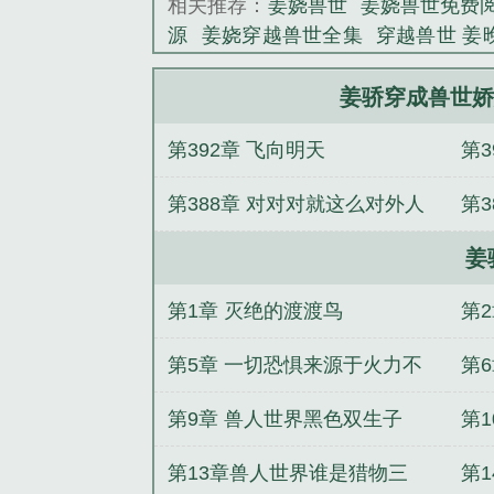
相关推荐：
姜娆兽世
姜娆兽世免费
源
姜娆穿越兽世全集
穿越兽世 姜
知柠纪书昀听懂兽语假千金破案成警
窗
听懂兽语假千金破案成警局团宠
姜骄穿成兽世娇
笔趣阁无弹窗
夏知柠顾淮野听懂兽
第392章 飞向明天
第
己直接上交国家姜骄最新章节更新内
姗姗全集阅读
夏知柠顾淮野听懂兽
又
第388章 对对对就这么对外人
第
原来他非亲生
夏知柠纪书昀笔趣阁
宣传我
娲
姜
第1章 灭绝的渡渡鸟
第
第5章 一切恐惧来源于火力不
第
足
第9章 兽人世界黑色双生子
第
第13章兽人世界谁是猎物三
第