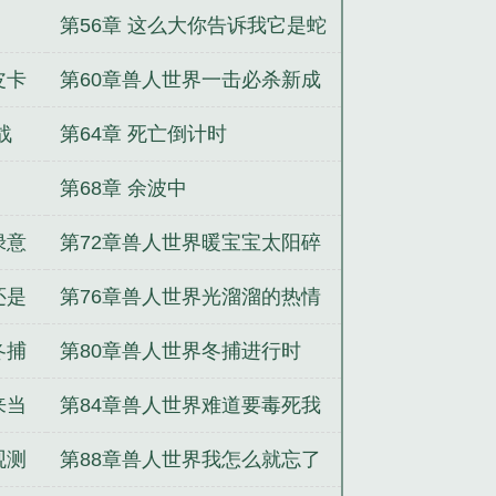
军大衣
第56章 这么大你告诉我它是蛇
皮卡
第60章兽人世界一击必杀新成
就达成
战
第64章 死亡倒计时
第68章 余波中
绿意
第72章兽人世界暖宝宝太阳碎
片
还是
第76章兽人世界光溜溜的热情
兽人们
冬捕
第80章兽人世界冬捕进行时
来当
第84章兽人世界难道要毒死我
们
观测
第88章兽人世界我怎么就忘了