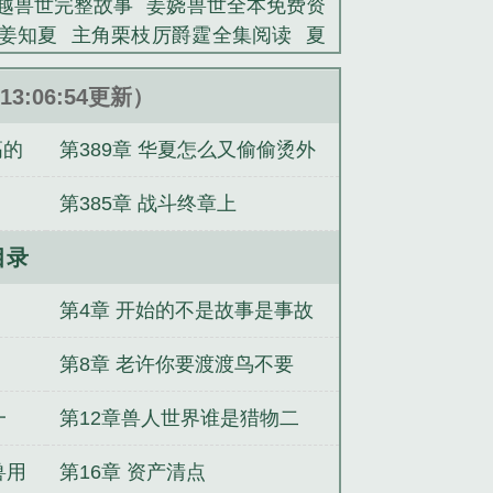
越兽世完整故事
姜娆兽世全本免费资
姜知夏
主角栗枝厉爵霆全集阅读
夏
代落难真千金
栗枝厉爵霆笔趣阁无弹
阅读
夏知柠纪书昀番外
沈从妩谢延东
13:06:54更新）
偏执总裁的追妻路
穿成兽世娇妻把自
高的
第389章 华夏怎么又偷偷烫外
书昀最新章节更新内容
主角林子阳陈
主角林子阳陈姗姗临死被儿子拔氧气管
星人屁股了
第385章 战斗终章上
柠顾淮野番外
目录
第4章 开始的不是故事是事故
第8章 老许你要渡渡鸟不要
一
第12章兽人世界谁是猎物二
兽用
第16章 资产清点