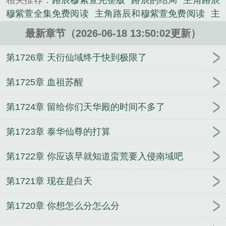
相关推荐：
路辰穆紫萱完整版
路辰的结局
主角路辰
的军史类小说。
穆紫萱全集免费阅读
主角路辰和穆紫萱免费阅读
主
角路辰穆紫萱全集在线阅读
主角路辰和穆紫萱名字
最新章节（2026-06-18 13:50:02更新）
主角路辰穆紫萱全集
主角路辰穆紫萱全集阅读
路辰
选择
主人公叫路晨的修仙
路辰人物介绍
路辰哪里
第1726章 天衍仙域终于快到极限了
黑了
主角路辰和穆紫萱
林海苏晓宛笔趣阁无弹窗
主角林海苏晓宛全集阅读
主角叶明昊宋雪晴绝对权
第1725章 血祖苏醒
力我就是靠山
官场之绝对权力秦风周茜
(全文)秦岚
第1724章 留给你们天华殿的时间不多了
杨叔烟雨濛濛
宦海官途秦峰胡佳云
主角叶明昊宋雪
晴全集阅读
秦岚杨叔烟雨濛濛笔趣阁
路辰穆紫萱全
第1723章 泰华仙尊的打算
文完结无删减
路辰楚语琴笔趣阁
公主连结-真步与
霞的凌辱群交
叶明昊宋雪晴笔趣阁无弹窗
主角林海
第1722章 你应该早就知道蛮荒要入侵南域吧
苏晓宛官路之谁与争锋
路辰楚语琴奉旨娶妻生子笔
趣阁
(无绿改)亲手送她们堕入深渊，我却无能为力
第1721章 现在是白天
(全文)路辰楚语琴奉旨娶妻生子
主角路辰楚语琴小说
全集
（碧蓝航线同人）ntrs港区
秦岚杨叔笔趣阁
第1720章 你想怎么分怎么分
路辰楚语琴全文完结无删减