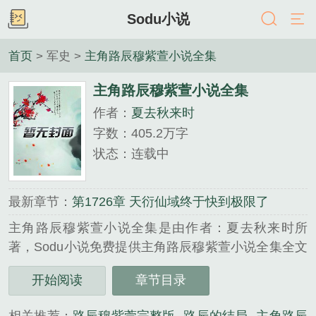
Sodu小说
首页
> 军史 >
主角路辰穆紫萱小说全集
主角路辰穆紫萱小说全集
作者：
夏去秋来时
字数：405.2万字
状态：连载中
最新章节：
第1726章 天衍仙域终于快到极限了
主角路辰穆紫萱小说全集是由作者：夏去秋来时所
著，Sodu小说免费提供主角路辰穆紫萱小说全集全文
在线阅读。
开始阅读
章节目录
三秒记住本站：Sodu小说 网址：www.soduso.org...
《主角路辰穆紫萱小说全集》是夏去秋来时精心创作