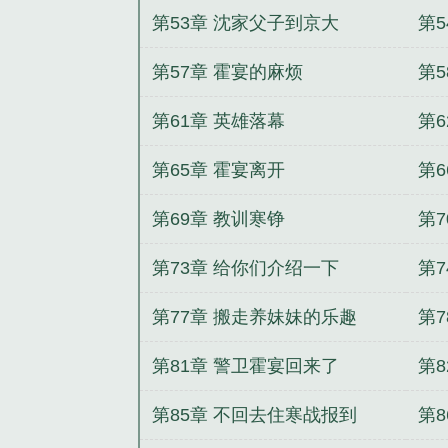
第53章 沈家父子到京大
第5
第57章 霍宴的麻烦
第
第61章 英雄落幕
第6
第65章 霍宴离开
第
第69章 教训寒铮
第7
第73章 给你们介绍一下
第7
第77章 搬走养妹妹的乐趣
第
第81章 警卫霍宴回来了
第
第85章 不回去住寒战报到
第