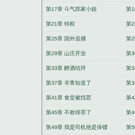
第17章 斗气郑家小姐
第
第21章 特权
第2
第25章 国外追捕
第
第29章 山庄开业
第
第33章 醉酒结拜
第
第37章 岑青知道了
第
第41章 食堂被找茬
第
第45章 不敢得罪了
第4
第49章 我是司机他是保镖
第5