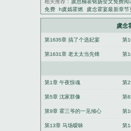
相关推荐：
虞思楠霍铭扬全文免费阅
免费
h虞嫣霍燃
虞念霍宴最新章节
霍辞虞安宁完整免费阅读
霍辞虞安
唐清情深缱绻
(全文)胡雪莉顾楚胡
虞念
璎唐清小说推荐
何璎唐清情深缱绻
第1635章 搞了个选妃宴
第1
正东夏颜笔趣阁无弹窗
主角虞念霍
阁
胡雪莉顾楚胡清罪恶都市笔趣阁
第1631章 老太太当先锋
第1
雪莉顾楚胡清笔趣阁
第1章 午夜惊魂
第2
第5章 沈家群像
第
第9章 霍三爷的一见倾心
第1
第13章 马场暧昧
第1