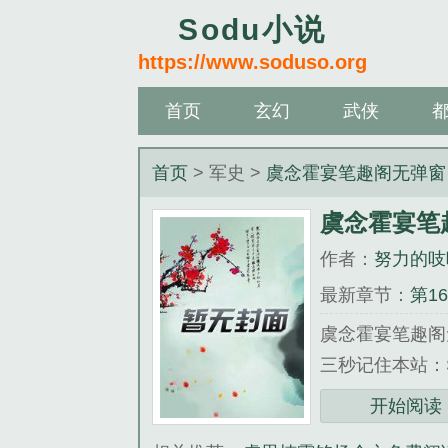
Sodu小说
https://www.soduso.org
首页
玄幻
武侠
首页
> 军史 >
虞念霍宴笔趣阁无弹窗
虞念霍宴笔
作者：
努力的吱
最新章节：
第1
虞念霍宴笔趣阁
三秒记住本站：Sod
《虞念霍宴笔趣
开始阅读