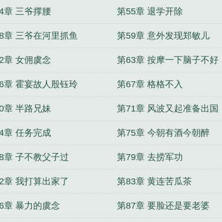
4章 三爷撑腰
第55章 退学开除
58章 三爷在河里抓鱼
第59章 意外发现郑敏儿
2章 女佣虞念
第63章 按摩一下脑子不好
66章 霍宴故人殷钰玲
第67章 格格不入
0章 半路兄妹
第71章 风波又起准备出国
4章 任务完成
第75章 今朝有酒今朝醉
78章 子不教父子过
第79章 去捞军功
82章 我打算出家了
第83章 黄连苦瓜茶
86章 暴力的虞念
第87章 要脸还是要老婆