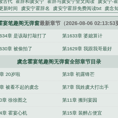
读古代
霍辞和虞安宁
霍辞与虞安宁全文阅读
虞安宁-
更新时间
虞安宁霍辞名
虞安宁霍辞免费阅读txt
虞念
宁笔趣阁
霍辞虞安宁免费阅读
虞思楠霍铭扬免费阅读
清罪恶都市
主角厉璟辰姜彤离婚两年霸总开启追妻之旅
霍宴笔趣阁无弹窗
最新章节（2026-08-06 02:13:5
笔趣阁
精选胡雪莉顾楚胡清小说推荐
厉璟辰姜彤笔趣阁
634章 是该敲打敲打了
第1633章 婆媳算计
宴全集阅读
勇敢者的游戏
主角厉璟辰姜彤全集阅读
主角何璎唐清小说全集
小可志强可人如玉笔趣阁
主角
630章 被偷拍了
第1629章 我跟我哥最好
虞念霍宴笔趣阁无弹窗全部章节目录
章 20岁啦
第3章 初露锋芒
6章 被看不起的虞念
第7章 我姓虞大打出手
0章 徐徐图之
第11章 搬到宴园
4章 霍宴心机
第15章 装醉占便宜