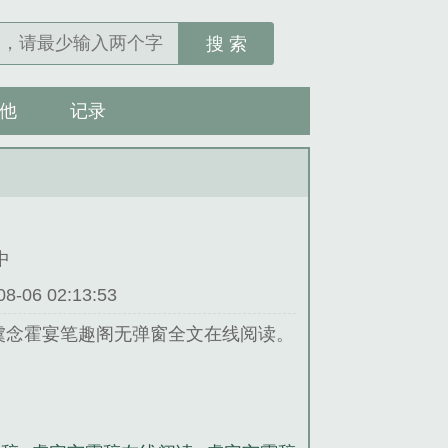
搜 索
他
记录
中
06 02:13:53
虞念霍宴笔趣阁无弹窗全文在线阅读。