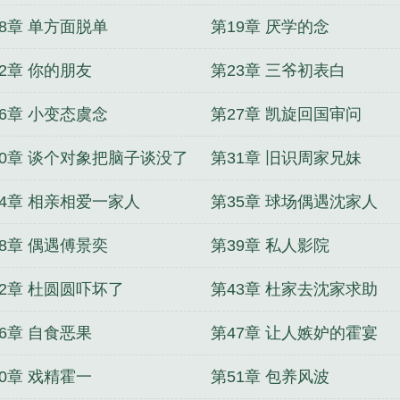
18章 单方面脱单
第19章 厌学的念
2章 你的朋友
第23章 三爷初表白
26章 小变态虞念
第27章 凯旋回国审问
30章 谈个对象把脑子谈没了
第31章 旧识周家兄妹
34章 相亲相爱一家人
第35章 球场偶遇沈家人
38章 偶遇傅景奕
第39章 私人影院
42章 杜圆圆吓坏了
第43章 杜家去沈家求助
6章 自食恶果
第47章 让人嫉妒的霍宴
0章 戏精霍一
第51章 包养风波