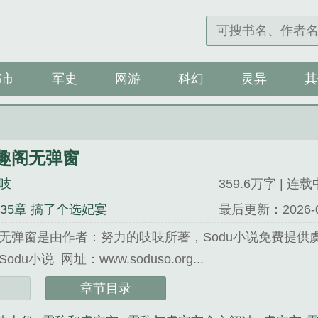
都市
军史
网游
科幻
灵异
其
趣阁无弹窗
吱
359.6万字 | 连载
635章 搞了个选妃宴
最后更新：2026-08-
无弹窗是由作者：努力的吱吱所著，Sodu小说免费提供
u小说 网址：www.soduso.org...
阁无弹窗》是努力的吱吱精心创作的军史类小说。
章节目录