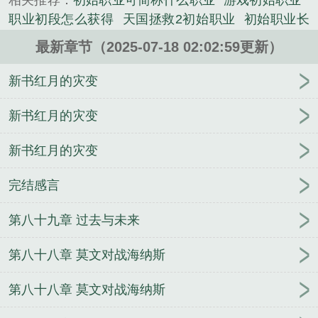
相关推荐：
初始职业可简称什么职业
游戏初始职业
后。千年隔海解除，四大陆之间会触碰出怎样的花
职业初段怎么获得
天国拯救2初始职业
初始职业长
火？“苏昊”瞭望大规模降临的玩家，意味深长自
枪女性
初始职业百度百科
初始职业是采花贼的
艾
语：“游戏开始！”...
最新章节（2025-07-18 02:02:59更新）
尔登法环初始职业
职业初期怎么写
最初职业
初始
《初始职业》是黎明白猫精心创作的网游类小说。
职业ff14
初始职业经理人
初始职业笔趣阁
初始职
新书红月的灾变
业根据技能确定的网游
初始职业的高级特性
初始职
业123
八方旅人0初始职业
初始职业是剑修的暗黑类
新书红月的灾变
游戏
初始职业龙斗士转职
初步职业方向
神界原罪2
新书红月的灾变
初始职业
初始职业 黎明白猫
ff14初始职业
冒险岛
初始职业
初始职业是剑修的暗黑类手游
地牢猎手6
完结感言
初始职业
初始职业长枪
初始职业是什么
初期的职
业生涯规划
原先职业
法环初始职业
黑暗之魂3初始
第八十九章 过去与未来
职业
初始职业法师战士炼金术士
初始职业是采花贼
的网游
厨师
初始职业是初心者的什么游戏
初始职
第八十八章 莫文对战海纳斯
业选战士
初始职位
初始职业形态课件
初始职业起
点
电竞俱乐部里被团宠的天才中单（np）
前任成了
第八十八章 莫文对战海纳斯
炮友
全球末日之武圣
位面神魔记事
宇宙无敌舰