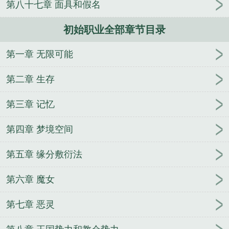
第八十七章 面具和假名
队
和暗恋的上司同居后
盖压九天
宝贝来袭，抱得
总裁归
翠花修仙记
论包养了一个比O还O的A是什么
初始职业全部章节目录
体验
电影黑科技
蝙蝠侠能有什么坏心思
娇软少爷
天天被疯批轮奸
多少恨
全民机甲，我天赋无限火
第一章 无限可能
力
御刀夜
绝响之机动战队
[三国]名士模拟器
不世
仙魁
错加高冷室友后被缠住了
第二章 生存
第三章 记忆
第四章 梦境空间
第五章 缘分敷衍法
第六章 魔女
第七章 恶灵