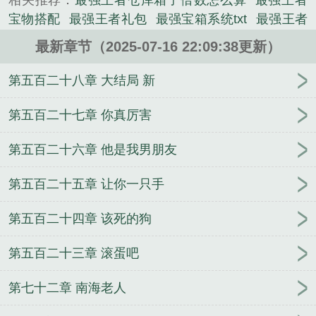
相关推荐：
最强王者仓库箱子倍数怎么算
最强王者
小说。
宝物搭配
最强王者礼包
最强宝箱系统txt
最强王者
奖励
最强王者宝箱系统免费阅读
王者荣耀之宝箱系
最新章节（2025-07-16 22:09:38更新）
统
最强王者7倍箱子
王者之宝箱系统
最强王者没有
保星卡吗
最强王者游戏宝物攻略
最强王者宝物图
第五百二十八章 大结局 新
鉴
最强王者箱子倍数数据
最强王者宝箱系统在哪
最强王者宝书网
最强王者998元散件礼包码怎么获
第五百二十七章 你真厉害
得
最强王者元宝用处
最强王者有保星卡吗
最强王
第五百二十六章 他是我男朋友
者箱子倍数条件
最强王者箱子计算
最强王者保星
吗
最强王者宝箱系统在哪里
最强王者背包
最强王
第五百二十五章 让你一只手
者箱子条件图
王者宝箱2020
最强王者三国宝箱计
算
最强王者元宝怎么刷
王者荣耀之最强宝箱系统
第五百二十四章 该死的狗
[综英美]屏幕直播迫害中
婚婚如约
一眼万年唯爱永
生
人在古代，但考四级
美丽炮灰的怪物爱人
只有
第五百二十三章 滚蛋吧
春知处
替婚迎娶病弱美强惨
阴暗钓系又在钓重生老
公啦
宝贝，在干嘛娃综
两小胡猜
邪煞魔尊
独家
第七十二章 南海老人
偏爱
盘天之战
[原神]在提瓦特修BUG
绝世狂婿
天