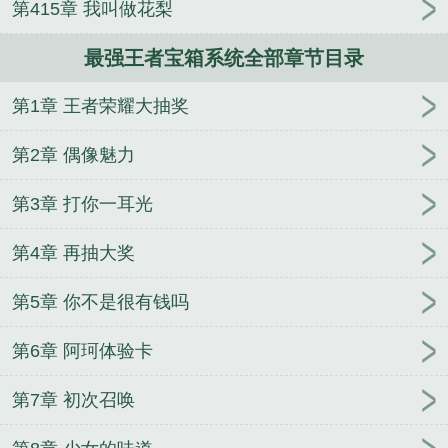
第415章 我叫做花梨
师下山，红白席上她站岗
秋天会回来
这个玩家有点
苟
偷风不偷月
[重生]丑哥儿种田记
最强王者宝箱系统全部章节目录
第1章 王者荣耀大抽奖
第2章 偶像魅力
第3章 打你一耳光
第4章 再抽大奖
第5章 你不是很有钱吗
第6章 阿珂体验卡
第7章 初次召唤