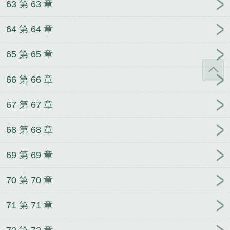
63 第 63 章
64 第 64 章
65 第 65 章
66 第 66 章
67 第 67 章
68 第 68 章
69 第 69 章
70 第 70 章
71 第 71 章