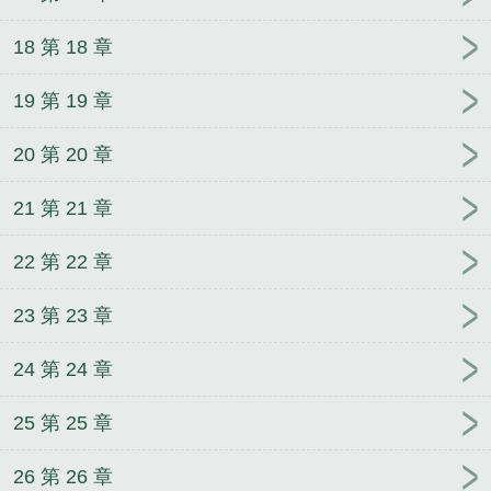
18 第 18 章
19 第 19 章
20 第 20 章
21 第 21 章
22 第 22 章
23 第 23 章
24 第 24 章
25 第 25 章
26 第 26 章