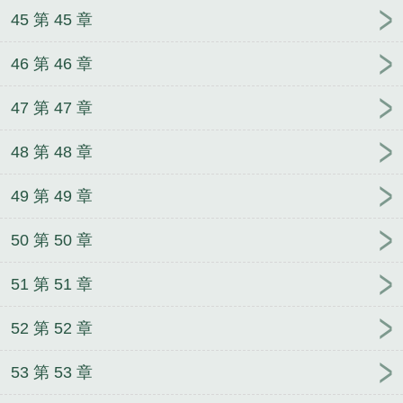
45 第 45 章
46 第 46 章
47 第 47 章
48 第 48 章
49 第 49 章
50 第 50 章
51 第 51 章
52 第 52 章
53 第 53 章