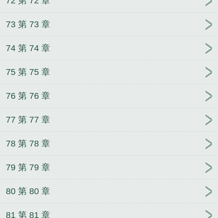
72 第 72 章
73 第 73 章
74 第 74 章
75 第 75 章
76 第 76 章
77 第 77 章
78 第 78 章
79 第 79 章
80 第 80 章
81 第 81 章