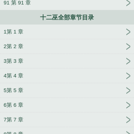
91 第 91 章
无弹窗
十二巫神都叫什么名字
十二巫族的能力
十
不说话。 苏聆兮将他们的神色收入眼底，转
二巫神
十二巫 画七笔趣阁
十二巫TXT版
十二巫
动着手中的骨刀轻轻抵住铃铛，意识到出了极为麻烦
十二巫全部章节目录
祖
十二祖巫 画七
画七十二巫
十二巫最新版
十二
的情况。 她和这位只靠名字就能压得浮玉内
巫画七 在线阅读
十二巫TXT百度
十二祖巫是谁
十
一众心高气傲的年轻人心服口服的指挥使或许有过什
1第 1 章
二巫讲的什么
十二巫祖是哪12位
十二巫峰高万丈也
么不一样，但最终没有好下场的关系。 未来
有个云雨梦高唐
十二巫山见九峰船头彩翠满秋空是
2第 2 章
他们还要共事一段不短的时间。 而她已经不
哪里
十二巫TXT
十二巫山见九峰船头彩翠满秋空翻
太记得往事了。 ——苏聆兮年少犯了个
译
十二祖巫介绍
十二巫山云雨会
大清刑事犯罪
3第 3 章
错，她不觉得那是件大事，甚至不觉得是个错误，可
科
我在大周模拟经营
引火
我才不是渣A
与天同
她为此付出了极大的代价，近乎失去所有。她的人生
4第 4 章
兽
千寻荔枝亭
从黑山老祖开始
和假发子小姐的一
在那年被定格，余下漫长岁月，都在证个对错，求一
见钟情
农女与刽子手（重生）
离婚日记
银河尽头
条回家的路。 阅读指南： 1，双强，
5第 5 章
的小饭馆
误标记前任的疯娇小姑后
与贵族学院顶O
甜的，私设很多。 2，做纲存稿中，年底或者
共感后
穿成渣攻他姐姐
开局一铁铲，修为全靠挖
年初开。 3，待补充。...
6第 6 章
我的侧写师
美人娘亲被巧取豪夺后
东宫咸鱼小格格
《十二巫》是画七精心创作的其他类小说。
（清穿）
妃要出位
烈吻私欲，我让校霸陷入热恋
7第 7 章