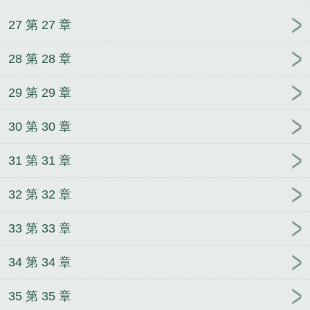
27 第 27 章
28 第 28 章
29 第 29 章
30 第 30 章
31 第 31 章
32 第 32 章
33 第 33 章
34 第 34 章
35 第 35 章