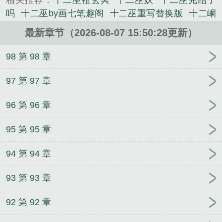
相关推荐：
十二巫祖玄冥
十二巫妖
十二巫完结了
不尊天地不尊君。 知晓她出身的也骂：不愧
吗
十二巫by画七笔趣阁
十二巫重写替换版
十二峒
是连浮玉也不要的野路子！ 被浮玉除籍驱逐
岭难寻踪
十二巫妖名字
十二巫免费阅读画七
十二
后，苏聆兮在人间已过十三年，记忆随着时间流逝被
最新章节（2026-08-07 15:50:28更新）
巫峰的意思
十二巫蛊十二峒
十二巫祖有哪些
十二
抹除，许多人与事在脑海中渐渐淡却。 她没
巫峰下一句
襄王今夜上阳台
十二巫晋江
十二巫祖
98 第 98 章
想过，自己会有再踏进浮玉的时候。 是因这
的人物介绍
十二巫画七TXT百度
十二巫祖介绍
十
年天柱断折，无数妖物出逃，天下不宁，女帝在皇城
二巫 晋江
十二巫画七百度
船头彩翠满秋空
十二巫
97 第 97 章
设立镇妖司，苏聆兮捧着人间帝王玉贴，带使臣入浮
祖和蚩尤的关系
十二巫祖是什么
十二巫山见九峰
玉，请巫族出世捉妖，护天下万民。 巫族派
96 第 96 章
十二巫晋江文学城
十二巫山见九峰写的是哪里
十二
出的人纷纷抵达皇城，唯独这次行动的指挥使不见踪
巫峰见九峰
十二巫族来自盘古的什么
十二巫祖和三
影。 十几日后，苏聆兮才见到叶逐
95 第 95 章
清谁厉害
十二巫画七晋江
十二巫山见九峰船头彩翠
叙。 他从外而来，抛剑入鞘，血腥气跟着剑
满秋空
十二巫祖结局
十二巫神巫祖
十二巫祖是
鸣一同在古殿中震颤荡开。 他在殿中入座，
94 第 94 章
谁
十二祖巫
十二巫完整版
十二巫免费阅读
十二
两侧巫侍拱卫，寒甲森森。苏聆兮抬眼，对视间，清
巫族真身图片
十二巫族
十二巫族排名
十二巫祖被
93 第 93 章
楚瞥见他冷淡长睫下眼瞳漆如点墨，眼中情绪隐秘深
谁杀了
十二巫TXT完整版
十二巫画七免费阅读
十
烈，欲噬人骨。 两人身上经年不动的银铃感
二巫祝
十二巫笔趣阁
十二祖巫画七
十二巫by画七
92 第 92 章
应到什么，于此时急促地响动。 四周巫族知
免费阅读
十二巫百度
十二巫by画七免费阅读笔趣阁
晓一些内情的人看看叶逐叙，再看看她，俱扼腕垂眸