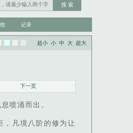
搜 索
他
记录
超小
小
中
大
超大
下一页
气息喷涌而出。
炬，凡境八阶的修为让