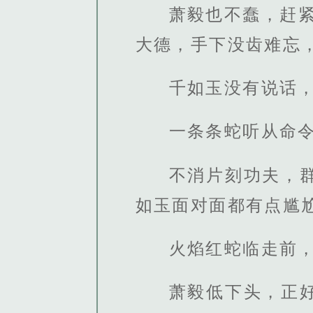
萧毅也不蠢，赶
大德，手下没齿难忘
千如玉没有说话
一条条蛇听从命
不消片刻功夫，
如玉面对面都有点尴
火焰红蛇临走前
萧毅低下头，正