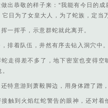
紧做出恭敬的样子来：“我能有今日的成
，它日为了女皇大人，为了蛇族，定当万
，挥一挥手，示意群蛇就此离开。
令，排着队伍，井然有序去钻入洞穴中
群蛇走得差不多了，地下密室也变得空
尬。
，还特意游到萧毅脚边，用身体蹭了蹭
好接触到火焰红蛇警告的眼神，还对着