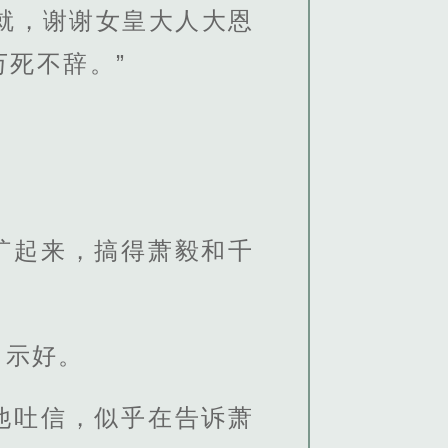
就，谢谢女皇大人大恩
死不辞。”
。
旷起来，搞得萧毅和千
，示好。
他吐信，似乎在告诉萧