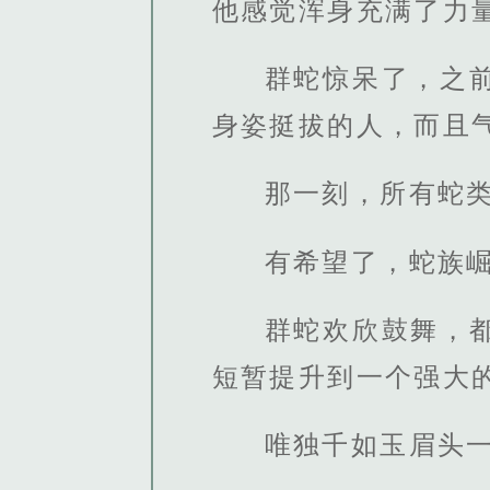
他感觉浑身充满了力
群蛇惊呆了，之
身姿挺拔的人，而且
那一刻，所有蛇
有希望了，蛇族
群蛇欢欣鼓舞，
短暂提升到一个强大
唯独千如玉眉头