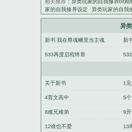
相关推荐：
异类玩家的自我修养txt精
力很大，白天要
家的自我修养设定
异类玩家的自我
《异类玩家的自
我修养笔趣阁
异类玩家的自我修养T
异类玩家自我修养txt
异类玩家的自
异类
度百科
异类玩家的自我修养无删减
新书 我在尊魂幡里当主魂
新
幻np）
权笼（强取豪夺 微sm 1v2 n
弟）
再往春山
小仙君今天成功追
533再度启程终章
53
茨：我哈利也有家
星光一生
帕罗斯
关于新书
1
4育文高中
5
8难兄难弟
9
12谁也不爱
1