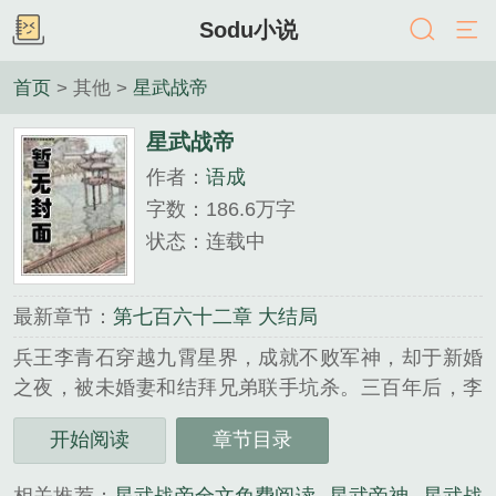
Sodu小说
首页
> 其他 >
星武战帝
星武战帝
作者：
语成
字数：186.6万字
状态：连载中
最新章节：
第七百六十二章 大结局
兵王李青石穿越九霄星界，成就不败军神，却于新婚
之夜，被未婚妻和结拜兄弟联手坑杀。三百年后，李
青石重生为家族濒危的少年族长，发现昔日的未婚妻
开始阅读
章节目录
和结拜兄弟，已成为九霄大帝和九霄圣后。这一世，
我必将登临万界巅峰，横扫诸天，天上地下，唯我独