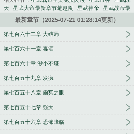
相关推荐：
星武战帝全文免费阅读
星武帝神
星武战
尊。这是一个地球兵王，在异世成为绝代强者，陨落
天
星武大帝最新章节笔趣阁
星武神帝
星武战帝最
重生三百年后，扮猪吃老虎的故事。...
新章节
星武帝尊
星武战帝txt全集
星武战甲全文免
《星武战帝》是语成精心创作的其他类小说。
最新章节（2025-07-21 01:28:14更新）
费阅读
星武大帝免费阅读
狂武战帝百度百科
星武
战帝动漫
星武战圣
星武战帝 语成
星武战帝免费阅
第七百六十二章 大结局
读全文
星武大帝
法兰西1794
汉魏风骨
星星茶泡
饭
氪金仙路
谈恋爱不如搞革命（快穿，np）
好友
第七百六十一章 毒酒
全是对照组大佬？[星际]
关山不渡清欢
铁血佣兵
重
第七百六十章 渺小不堪
生之奸臣宠妻
盘龙之传奇再起
与王爷为邻
三千束
丝余沐阳
虞兮虞兮何所谓
简妃传
我在末世打恐
第七百五十九章 发疯
龙
将军以妻为妾，夫人和离后逆袭罗雪娘洛子清
全
城追爱，总裁低调点
当卧底不讲武德
[综漫] 某咒术
第七百五十八章 幽冥之眼
科说唱生
我，神明，救赎者
第七百五十七章 强大
第七百五十六章 恐怖降临