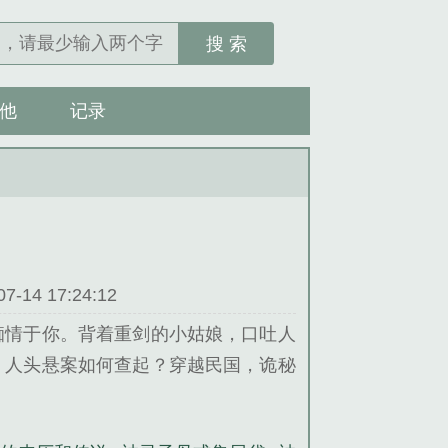
搜 索
他
记录
14 17:24:12
痴情于你。背着重剑的小姑娘，口吐人
，人头悬案如何查起？穿越民国，诡秘
午12点更新嗯没错我开新文了，求不