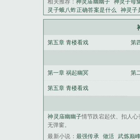
相关推荐：
神灵庙幽幽子
神灵子母
《神灵庙幽幽子
灵子蛾八蚱正确答案是什么
神灵子
（NP高H剧情肉）
最强传承
帝少强
态（女强制男h）
紫血圣皇
武炼巅
第五章 青楼看戏
第
第一章 祸起幽冥
第
第五章 青楼看戏
神灵庙幽幽子
情节跌宕起伏、扣人心
无弹窗。
最新小说：
最强传承
做活
武炼巅