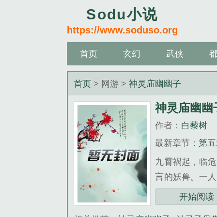
Sodu小说
https://www.soduso.org
首页
玄幻
武侠
首页
> 网游 >
神灵庙幽幽子
神灵庙幽幽
作者：
白藜树
最新章节：
第五
九霄祸起，临危
言的妖兽。一人
案件一波未平一
开始阅读
打就是一个快穿