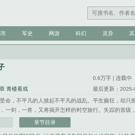
都市
军史
网游
科幻
灵异
其
子
0.6万字 | 连载中
章 青楼看戏
最后更新：2025-07-
受命，不平凡的人掀起不平凡的战乱。平生癫狂，却只
，一剑，一兽，又将揭开怎样的时空旅行。失踪的首级
波又起……相信我，真的真的是快穿文啊，1v1甜宠～中
章节目录
破案的故事，不恐怖哇，也是一个...