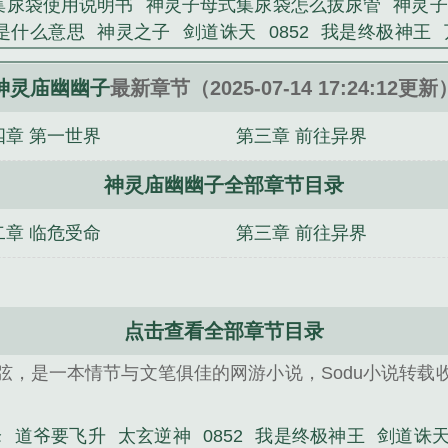
集尿袋使用说明书
神灵子母式集尿袋怎么拔尿管
神灵子
》是白藜树精心创作的网游类小说。
是什么意思
神灵之子
剑道诛天
0852
我是终极神王
宠100分：乖乖，小甜妻
三国志之大白天下
做活
红龙
峰
道爷要飞升
（快穿）男主是个大反派
超时空穿越
神灵庙幽幽子
最新章节（2025-07-14 17:24:12更新
四章 第一世界
第三章 前往异界
神灵庙幽幽子全部章节目录
二章 临危受命
第三章 前往异界
点击查看全部章节目录
弦，是一本情节与文笔俱佳的网游小说，Sodu小说转载
峰
道爷要飞升
太玄逆神
0852
我是终极神王
剑道诛