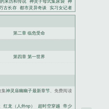
的来历和传说
神灵子母式集尿袋
神
万古长存
都市灵异奇谈
实习女记者
（人外np）
万维大世界
绝对臣服姿
暴虎
太玄逆神
）
第二章 临危受命
第四章 第一世界
收集
神灵庙幽幽子最新章节
、免费阅读
天
红龙（人外np）
超时空穿越
帝少