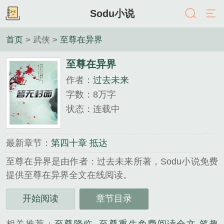
Sodu小说
首页
> 武侠 >
至尊在异界
至尊在异界
作者：
过去未来
字数：8万字
状态：连载中
最新章节：
第四十章 抵达
至尊在异界是由作者：过去未来所著，Sodu小说免费
提供至尊在异界全文在线阅读。
三秒记住本站：Sodu小说 网址：www.soduso.org...
开始阅读
章节目录
《至尊在异界》是过去未来精心创作的武侠类小说。