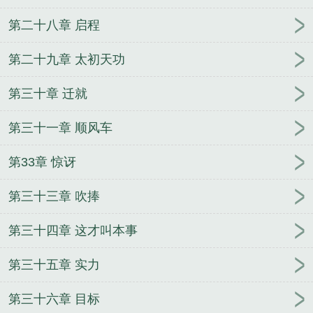
第二十八章 启程
第二十九章 太初天功
第三十章 迁就
第三十一章 顺风车
第33章 惊讶
第三十三章 吹捧
第三十四章 这才叫本事
第三十五章 实力
第三十六章 目标