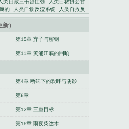
人类自救三书曾仕强
人类自救协会官
嘛的
人类自救反渣系统
人类自救反
鱼，疯批男主们求抱
太岳厚土之王金
管她叫星际第一炮灰
四合院：助禽为
7更新）
了
不许进化出奇怪的东西！
重返高
第15章 弃子与密钥
佬爆宠好孕娇妻
侯府来了个小阎王，
第11章 黄浦江底的回响
光
第4章 断碑下的欢呼与阴影
第8章
第12章 三重目标
第16章 雨夜柴达木