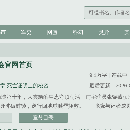
都市
军史
网游
科幻
灵异
其
会官网首页
9.1万字 | 连载中
8章 死亡证明上的秘密
最后更新：2026-07-
大崩溃第十年，人类蜷缩生态穹顶苟活。前宇航员张骁截获
肉身冲破封锁，逆行回地球赎罪拯救。 张骁与记者成凤
章节目录
官网首页》是唐行精心创作的网游类小说。