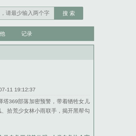
搜 索
他
记录
11 19:12:37
泽塔369部落加密预警，带着牺牲女儿
、拾荒少女林小雨联手，揭开黑帮勾