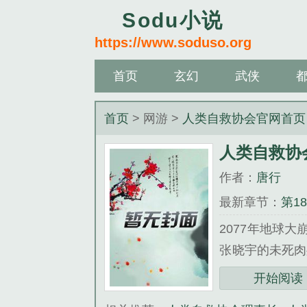
Sodu小说
https://www.soduso.org
首页
玄幻
武侠
首页
> 网游 >
人类自救协会官网首页
人类自救协
作者：
唐行
最新章节：
第1
2077年地球
张晓宇的未死
结外星势…...
开始阅读
《人类自救协会