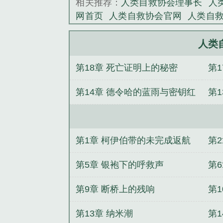
相关推荐：
人类自救协会理事长
人
网首页
人类自救协会官网
人类自
渣系统动漫全集
烈吻难驯
重生千
生
一曲秋水的第5本书
深渊负累
人类
乐，全院人麻了
雷奥尼克斯：开局
第18章 死亡证明上的秘密
第1
三，满仓抄底狂赚百亿
青溪暗火
满朝权贵争又抢
第14章 德令哈的蓝雨与密钥红
第1
光
第1章 柯伊伯带的未完成返航
第
第5章 银袍下的呼救声
第
标
第9章 断桥上的残响
第1
第13章 纳米潮
第