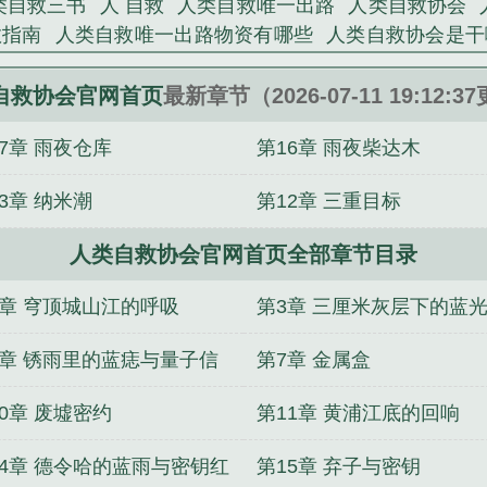
类自救三书
人 自救
人类自救唯一出路
人类自救协会
救指南
人类自救唯一出路物资有哪些
人类自救协会是干
禧年，我脚踹渣男手抓扶贫
凶猛小山医
贵族学院小人
白月光携私生子上位，她二嫁财阀爽翻了
离大谱！你
自救协会官网首页
最新章节（2026-07-11 19:12:3
获得海帕杰顿
一枪开天
嫁给村里糙汉后，我带全村暴富
7章 雨夜仓库
第16章 雨夜柴达木
顶级玩家
误闯天家？我每秒一万灵石
八零随军：绝嗣大
3章 纳米潮
第12章 三重目标
人类自救协会官网首页全部章节目录
2章 穹顶城山江的呼吸
第3章 三厘米灰层下的蓝
6章 锈雨里的蓝痣与量子信
第7章 金属盒
0章 废墟密约
第11章 黄浦江底的回响
14章 德令哈的蓝雨与密钥红
第15章 弃子与密钥