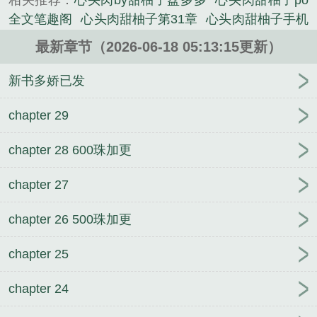
相关推荐：
心头肉by甜柚子盘多多
心头肉甜柚子po
全文笔趣阁
心头肉甜柚子第31章
心头肉甜柚子手机
阅读
心头肉 甜柚子全文阅读
心头肉甜柚子txt百度
最新章节（2026-06-18 05:13:15更新）
心头肉作者甜柚子全文
心头肉 作者甜柚子
心头肉
甜柚子22章
心头肉甜柚子po
心头肉甜柚子免费阅读
新书多娇已发
全文biqige
心头肉by甜柚子 笔趣阁
心头肉甜柚子新
书包网
有轨by甜柚子笔趣阁无弹窗
弄春柔by鹄欲南
chapter 29
游
登录末世游戏，我的情报每日刷新
光明世界by大
chapter 28 600珠加更
姑娘浪未删减版
弄春柔by鹄欲南游未删减版
有轨by
甜柚子
都市自在神医陈南朱可人无删减
你很珍贵by
chapter 27
菜紫未删减版
官道之鱼跃龙门
光明世界by大姑娘浪
笔趣阁无弹窗
光明世界by大姑娘浪
你很珍贵by菜紫
chapter 26 500珠加更
笔趣阁无弹窗
心头肉by甜柚子
强欢by剥月攻星笔趣
阁无弹窗
引春雾by姜温夏笔趣阁无弹窗
引春雾by姜
chapter 25
温夏未删减版
引春雾by姜温夏
有轨by甜柚子未删减
版
弄春柔by鹄欲南游笔趣阁无弹窗
你很珍贵by菜
chapter 24
紫