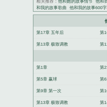
相关推荐：
他和她的故事情节
他和
《他和我的故事
和我的故事歌曲
他和我的故事600字
的故事
我和他她它的故事
我与他
的故事+番外
他和我的故事500字作
使来自地下街
你的技能很好，现在
第17章 五年后
第1
赚百亿
却却不得逃
躺平就变强
我
从铁布衫开始肉身成圣！
弱智就弱
第13章 极致调教
第1
第1章
第2
第5章 赢球
第6
第9章 第一次
第1
第13章 极致调教
第1