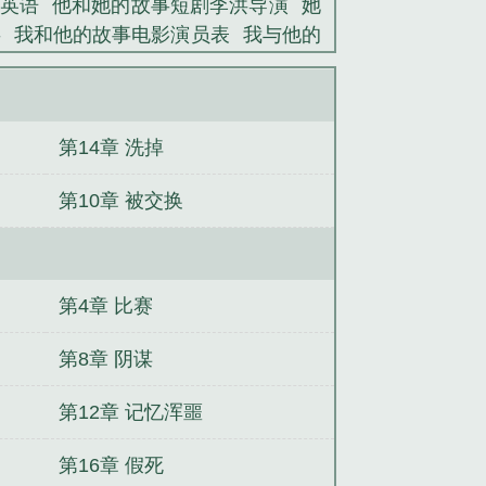
英语
他和她的故事短剧李洪导演
她
事
我和他的故事电影演员表
我与他的
我和他的故事的作文怎么写
他和他
兽校丑雌万人嫌，入梦日日被强宠
天
）
，我用钱话事
重返高三，满仓抄底狂
第14章 洗掉
家族
请保持疼痛
废物哨兵求生指南
亲哭
烈吻难驯
人类自救
贼太子
第10章 被交换
第4章 比赛
第8章 阴谋
第12章 记忆浑噩
第16章 假死