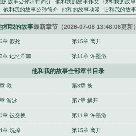
我的故事公孙清竹简介
他和我的故事作文
他和我的故事
》是公孙罄筑精心创作的其他类小说。
他和我的故事公孙简介
他和的故事动漫
它和我的故
的故事
中学作文
他和他的故事
他和我的故事作文600字
文
他和我的故事作文500字
他与我的故事
深渊负累
他和我的故事
最新章节（2026-07-08 13:48:06更新
我也有了
分手后，被一群精神小妹收留了
港片：做大佬
6章 假死
第15章 离开
的老婆是总裁
归笼
四合院：从中医学徒开始创建顶级
智吧，我照样星际最强！
霸王花截胡攻略女嫁绝嗣男主
2章 记忆浑噩
第11章 许墨澂
他和我的故事全部章节目录
章 救
第3章 换
章 游泳
第7章 解开
0章 被交换
第11章 许墨澂
4章 洗掉
第15章 离开