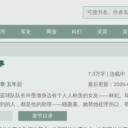
都市
军史
网游
科幻
灵异
其
事
7.3万字 | 连载中
7章 五年后
最后更新：2026-07-
蓝球队队长许墨澂身边有个人人称羡的女友——林妃。
到的人，都是他的助理——顾颜蓁。她替他处理伤口、
都落在林妃身上。她没有解释，也从未争抢。因为她爱
章节目录
…...