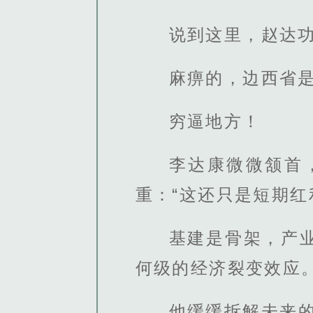
说到这里，赵达
麻痹的，边西省
穷逼地方！
李达康微微颔首
重：“这还只是短期红
基建是骨架，产
何级的经济裂变效应。
他缓缓拆解未来