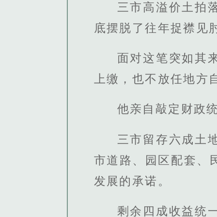
三市高溢价土拍
底摆脱了往年捉襟见
面对这笔突如其
上缴，也不放任地方
他亲自敲定财政
三市留存六成土
市道路、园区配套、
发展的承诺。
剩余四成收益统