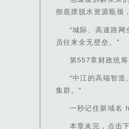
彻底摆脱水资源瓶颈
“城际、高速路
员往来全无壁垒。”
第557章财政统
“中江的高端智
集群。”
一秒记住新域名 http
本章未完，点击