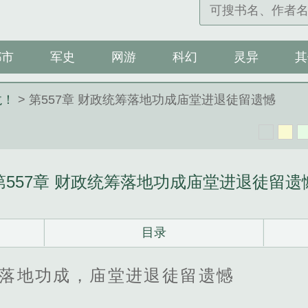
都市
军史
网游
科幻
灵异
其
龙！
> 第557章 财政统筹落地功成庙堂进退徒留遗憾
第557章 财政统筹落地功成庙堂进退徒留遗
目录
筹落地功成，庙堂进退徒留遗憾