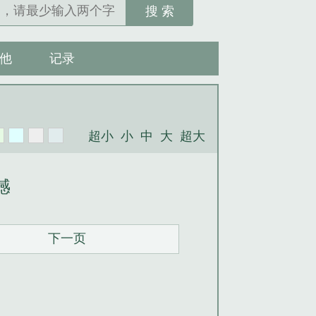
搜 索
他
记录
超小
小
中
大
超大
憾
下一页