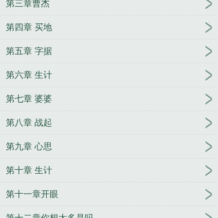
第三章曹杰
等功了，冒充新兵重新入伍？
求生游戏：魔女崽崽
她超飒的
凡人修仙：我百世轮回只杀不渡
铁血悍
第四章 买地
将：续命大明三百年
失忆后，死对头装我男友上瘾
荒野狩猎，从综艺开始起号
死遁五年归来，大佬和
第五章 字据
崽崽争着宠
神禁之地
我最爱你，他再好我只是逢场
作戏
失忆后，死对头装我男友上瘾
荒野狩猎，从综
第六章 生计
艺开始起号
万道第一尊
吾乃高武神人
战神爹爹读
我心，崽崽三岁全家宠
重生灾年，我偷听动物心声
第七章 婆婆
养全家
你都拿一等功了，冒充新兵重新入伍？
春蔷
第八章 战起
别枝
开局撩拨十疯批，海校贵族排队吻
求生游戏：
魔女崽崽她超飒的
穿七零嫁军官，被大院家属宠上
第九章 心思
天！
盗墓：区区20，不在话下！
龙族：从新三国归
来的路明非
我武举人，晚年才来武学修改器！
铁血
第十章 生计
悍将：续命大明三百年
贵族兽校小跟班，疯批F4排
队宠
凡人修仙：我百世轮回只杀不渡
第十一章开眼
第十二章你想太多是吗