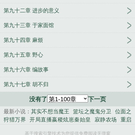
第九十二章 进步的意义
第九十三章 于家面馆
第九十四章 麻烦
第九十五章 野心
第九十六章 编故事
第九十七章 胡不归
没有了
下一页
最新小说：
其实不想当魔王
篮坛之魔鬼分卫
位面之
狩猎万界
开局直播嬴稷炫崽秦始皇
寂静农场
重启
黄金年代
梦回千年倾城妻
火影：这个宇智波太过正
基于搜索引擎技术为您提供免费阅读无弹窗