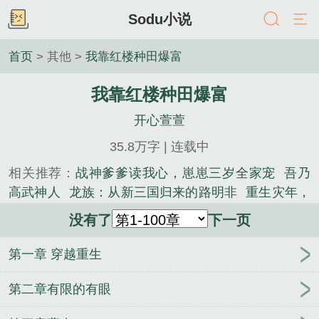
Sodu小说
首页
> 其他 >
我靠红楼种田爆富
我靠红楼种田爆富
开心萱萱
35.8万字 | 连载中
相关推荐：
战神爹爹读我心，崽崽三岁全家宠
吾乃
高武神人
龙族：从新三国归来的路明非
重生灾年，
我偷听动物心声养全家
贵族兽校小跟班，疯批F4排
没有了
下一页
队宠
穿七零嫁军官，被大院家属宠上天！
开局撩拨
十疯批，海校贵族排队吻
死遁五年归来，大佬和崽
第一章 穿越重生
崽争着宠
神禁之地
我武举人，晚年才来武学修改
器！
我最爱你，他再好我只是逢场作戏
万道第一
第二章有限的有眼
尊
春蔷别枝
盗墓：区区20，不在话下！
你都拿一