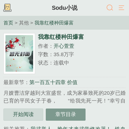
Sodu小说
首页
> 其他 >
我靠红楼种田爆富
我靠红楼种田爆富
作者：
开心萱萱
字数：35.8万字
状态：连载中
最新章节：
第一百五十四章 价值
月嫂曹洁穿越到大宣盛世，成为家暴致死的20岁已婚
已育的平民女子于春， “给我先死一死！”幸亏自
带红楼脑机，可以再苟一苟！什么？天崩娘家，地裂
开始阅读
章节目录
婆家，战乱、朝代更替—于春致力于找完美的一天，
但哪一天能完美？ …...