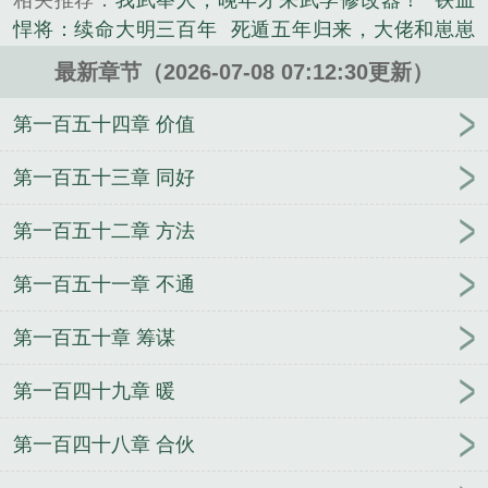
相关推荐：
我武举人，晚年才来武学修改器！
铁血
《我靠红楼种田爆富》是开心萱萱精心创作的其他类
悍将：续命大明三百年
死遁五年归来，大佬和崽崽
小说。
争着宠
万道第一尊
春蔷别枝
你都拿一等功了，冒
最新章节（2026-07-08 07:12:30更新）
充新兵重新入伍？
失忆后，死对头装我男友上瘾
荒
野狩猎，从综艺开始起号
凡人修仙：我百世轮回只
第一百五十四章 价值
杀不渡
重生灾年，我偷听动物心声养全家
吾乃高武
神人
求生游戏：魔女崽崽她超飒的
贵族兽校小跟
第一百五十三章 同好
班，疯批F4排队宠
龙族：从新三国归来的路明非
穿
第一百五十二章 方法
七零嫁军官，被大院家属宠上天！
盗墓：区区20，
不在话下！
我最爱你，他再好我只是逢场作戏
开局
第一百五十一章 不通
撩拨十疯批，海校贵族排队吻
神禁之地
战神爹爹读
我心，崽崽三岁全家宠
第一百五十章 筹谋
第一百四十九章 暖
第一百四十八章 合伙