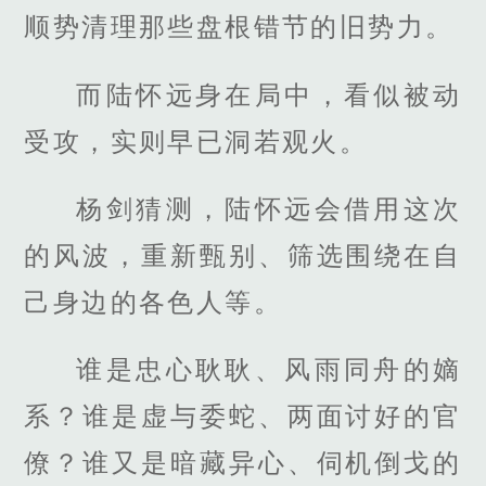
顺势清理那些盘根错节的旧势力。
而陆怀远身在局中，看似被动
受攻，实则早已洞若观火。
杨剑猜测，陆怀远会借用这次
的风波，重新甄别、筛选围绕在自
己身边的各色人等。
谁是忠心耿耿、风雨同舟的嫡
系？谁是虚与委蛇、两面讨好的官
僚？谁又是暗藏异心、伺机倒戈的