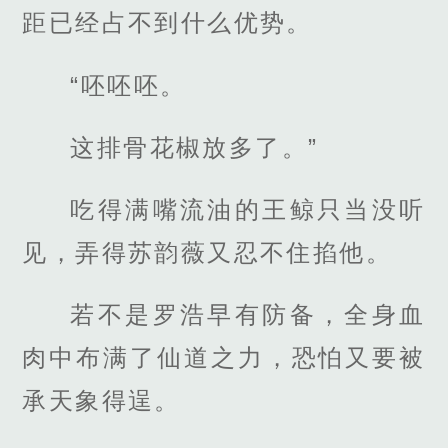
距已经占不到什么优势。
“呸呸呸。
这排骨花椒放多了。”
吃得满嘴流油的王鲸只当没听
见，弄得苏韵薇又忍不住掐他。
若不是罗浩早有防备，全身血
肉中布满了仙道之力，恐怕又要被
承天象得逞。