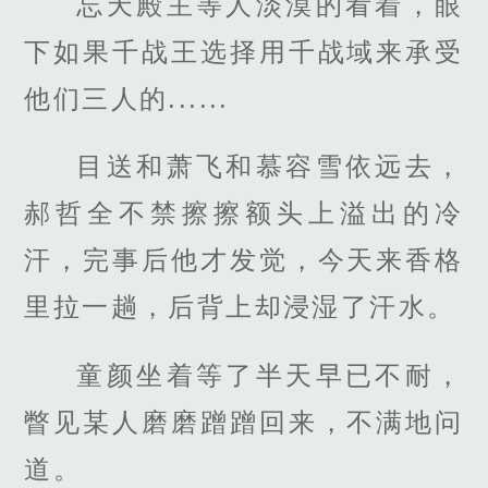
忘天殿主等人淡漠的看着，眼
下如果千战王选择用千战域来承受
他们三人的......
目送和萧飞和慕容雪依远去，
郝哲全不禁擦擦额头上溢出的冷
汗，完事后他才发觉，今天来香格
里拉一趟，后背上却浸湿了汗水。
童颜坐着等了半天早已不耐，
瞥见某人磨磨蹭蹭回来，不满地问
道。