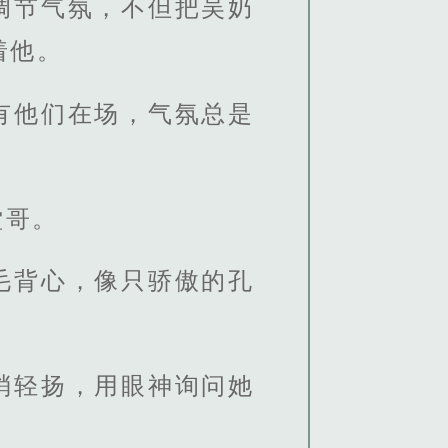
调节气氛，不但把吴奶
着他。
有他们在场，气氛总是
堂哥。
毛背心，像只骄傲的孔
梢轻扬，用眼神询问她