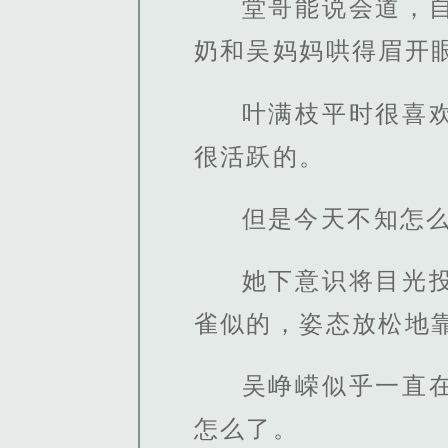
堂哥能说会道，
奶和吴妈妈哄得眉开
叶满枝平时很喜
很活跃的。
但是今天不知怎
她下意识将目光
雀似的，姿态放松地
吴峥嵘似乎一直
怎么了。