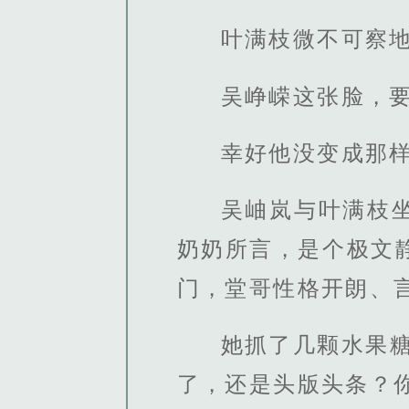
叶满枝微不可察
吴峥嵘这张脸，
幸好他没变成那
吴岫岚与叶满枝
奶奶所言，是个极文
门，堂哥性格开朗、
她抓了几颗水果
了，还是头版头条？你