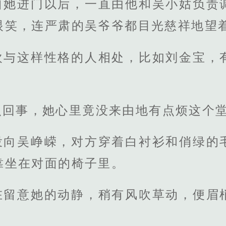
自她进门以后，一直由他和吴小姑负责
眼笑，连严肃的吴爷爷都目光慈祥地望
欢与这样性格的人相处，比如刘金宝，
么回事，她心里竟没来由地有点烦这个
投向吴峥嵘，对方穿着白衬衫和俏绿的
靠坐在对面的椅子里。
在留意她的动静，稍有风吹草动，便眉