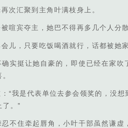
光再次汇聚到主角叶满枝身上。
乎被喧宾夺主，她巴不得再多几个人分
那会儿，只要吃饭喝酒就行，话都被她
事确实挺让她自豪的，即使已经在家吹
喜。
道：“我是代表单位去参会领奖的，没想
了。”
嵘忍不住牵起唇角，小叶干部虽然谦虚