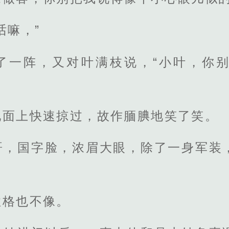
话嘛，”
了一阵，又对叶满枝说，“小叶，你
他面上快速掠过，故作腼腆地笑了笑。
哥，国字脸，浓眉大眼，除了一身军装
性格也不像。