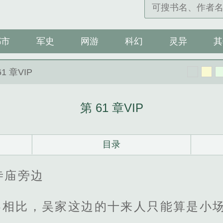
都市
军史
网游
科幻
灵异
其
61 章VIP
第 61 章VIP
目录
寺庙旁边
容相比，吴家这边的十来人只能算是小