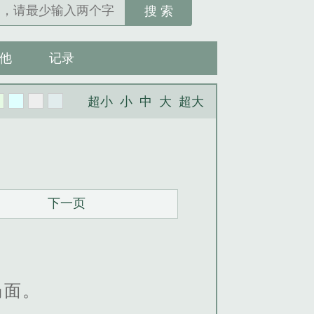
搜 索
他
记录
超小
小
中
大
超大
下一页
场面。