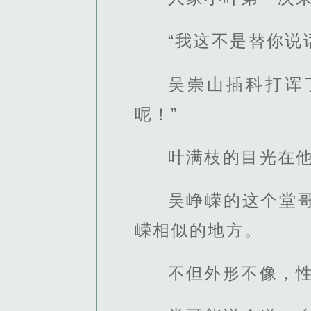
“我这不是替你说
吴崇山插科打诨
呢！”
叶满枝的目光在
吴峥嵘的这个堂
嵘相似的地方。
不但外形不像，