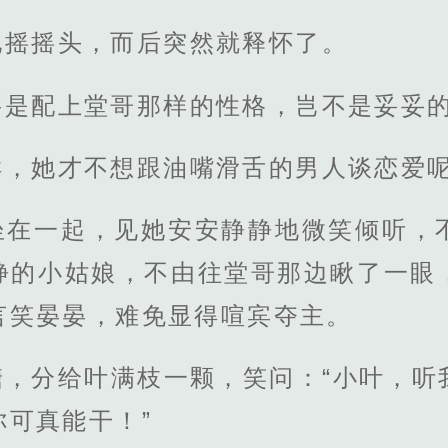
地摇摇头，而后突然就释怀了。
要是配上堂哥那样的性格，岂不是妥妥
样，她才不想跟油嘴滑舌的男人谈恋爱
坐在一起，见她安安静静地微笑倾听，
静的小姑娘，不由往堂哥那边瞅了一眼
言笑晏晏，难免显得喧宾夺主。
糖，分给叶满枝一颗，笑问：“小叶，听
可真能干！”