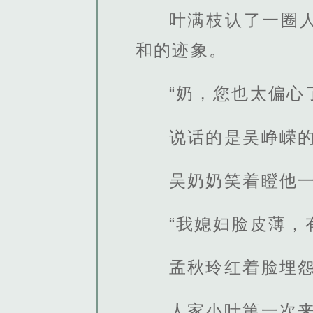
叶满枝认了一圈
和的迹象。
“奶，您也太偏心
说话的是吴峥嵘
吴奶奶笑着瞪他一
“我媳妇脸皮薄，
孟秋玲红着脸埋怨
人家小叶第一次