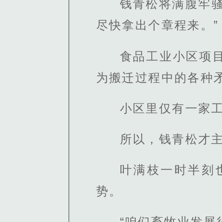
钱青松将满腹牢
尽快拿出个章程来。”
食品工业小区项
为搬迁过程中的各种
小区里仅有一家
所以，钱青松才
叶满枝一时半刻
势。
“咱们畜牧业发