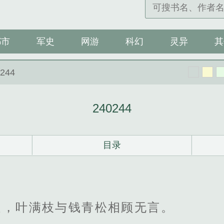
都市
军史
网游
科幻
灵异
其
0244
240244
目录
边，叶满枝与钱青松相顾无言。