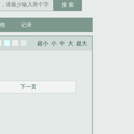
搜 索
他
记录
超小
小
中
大
超大
下一页