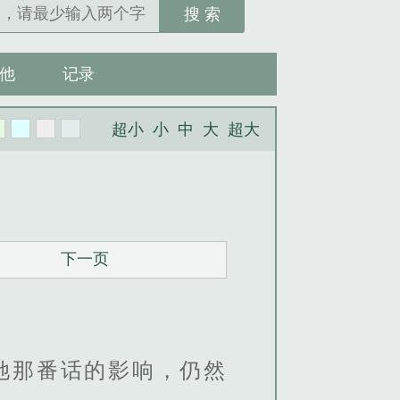
搜 索
他
记录
超小
小
中
大
超大
下一页
她那番话的影响，仍然