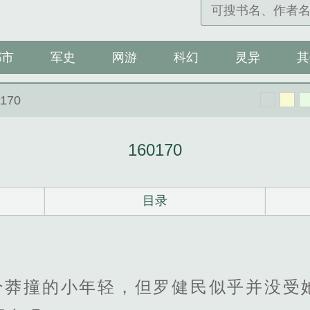
都市
军史
网游
科幻
灵异
其
0170
160170
目录
个莽撞的小年轻，但罗健民似乎并没受