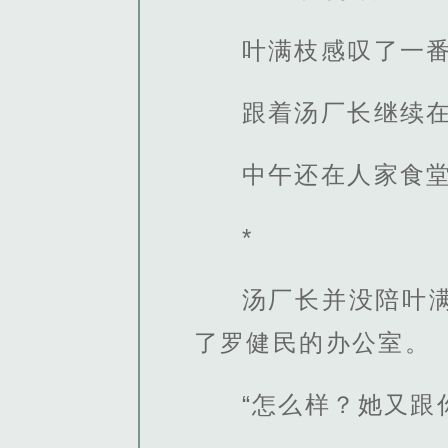
叶满枝感叹了一
跟着汤厂长继续
中午还在人家食
*
汤厂长并没陪叶
了罗健民的办公室。
“怎么样？她又跟