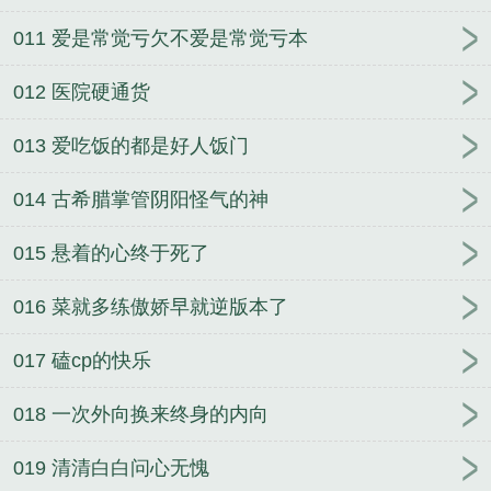
局被甩一首演员火爆全网笔趣阁
皇子的逍遥人生
邵
011 爱是常觉亏欠不爱是常觉亏本
阳宋佳伦为进娱乐圈和我分手我火了你急什么全文完
整版
刘浮生张雯雯官场平步青云全集+番外
冷艳小
012 医院硬通货
姨：私密授课
陈学文张栋笔趣阁
我的检察官老婆被
013 爱吃饭的都是好人饭门
我狠狠调教
崔明宇楼婧怡重启官场从签子离婚协议
开始全集+番外
许野陈青青家贼难防老婆是个扶弟魔
014 古希腊掌管阴阳怪气的神
全文完整版
无删减邵阳宋佳伦为进娱乐圈和我分手
我火了你急什么笔趣阁
崔明宇楼婧怡笔趣阁
015 悬着的心终于死了
016 菜就多练傲娇早就逆版本了
017 磕cp的快乐
018 一次外向换来终身的内向
019 清清白白问心无愧