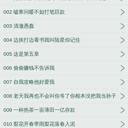
从观众席走上舞台吓懵现场歌手笔趣阁
邵阳宋佳伦
开局被甩一首演员火爆全网全文完整版
刘浮生张雯
002 嘘寒问暖不如打笔巨款
雯笔趣阁
邵阳宋佳伦从观众席走上舞台吓懵现场歌
003 清澈愚蠢
手全文完整版
陈学文张栋笔趣阁
无删减许野陈青青
家贼难防老婆是个扶弟魔笔趣阁
邵阳宋佳伦全集阅
004 边挨打边看书我叫陆星你记住
读
刘浮生张雯雯官场平步青云全集+番外
皇子的逍
遥人生
许野陈青青全集阅读
邵阳宋佳伦为进娱乐圈
005 这是第五章
和我分手我火了你急什么全文完整版
我的检察官老
婆被我狠狠调教
杨东尹铁军笔趣阁
许野陈青青家贼
006 偷偷赚钱不告诉我
难防老婆是个扶弟魔全文完整版
冷艳小姨：私密授
课
邵阳宋佳伦全集阅读
许野陈青青全集阅读
让你
007 自我攻略他好爱我
下山去结婚，你却惊呆所有人
邵阳宋佳伦开局被甩
008 老天我再也不会叫你爷了你根本没把我当孙子
一首演员火爆全网全文完整版
无删减邵阳宋佳伦从
观众席走上舞台吓懵现场歌手笔趣阁
杨东尹铁军笔
009 一杯热茶一亩薄田一亿存款
趣阁
邵阳宋佳伦从观众席走上舞台吓懵现场歌手全
文完整版
无删减许野陈青青家贼难防老婆是个扶弟
010 梨花开春带雨梨花落春入泥
魔笔趣阁
刘浮生张雯雯笔趣阁
无删减邵阳宋佳伦开