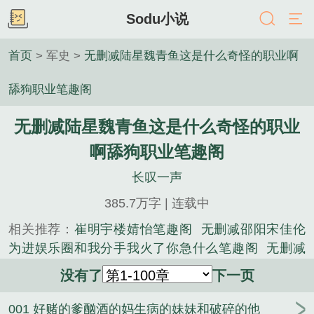
Sodu小说
首页
> 军史 >
无删减陆星魏青鱼这是什么奇怪的职业啊
舔狗职业笔趣阁
无删减陆星魏青鱼这是什么奇怪的职业
啊舔狗职业笔趣阁
长叹一声
385.7万字 | 连载中
相关推荐：
崔明宇楼婧怡笔趣阁
无删减邵阳宋佳伦
为进娱乐圈和我分手我火了你急什么笔趣阁
无删减
邵阳宋佳伦开局被甩一首演员火爆全网笔趣阁
崔明
没有了
下一页
宇楼婧怡重启官场从签子离婚协议开始全集+番外
让
你下山去结婚，你却惊呆所有人
无删减邵阳宋佳伦
001 好赌的爹酗酒的妈生病的妹妹和破碎的他