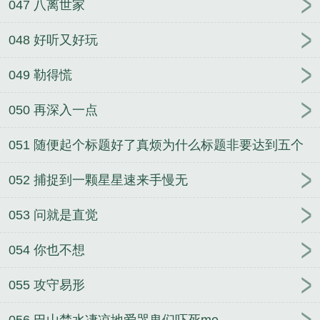
047 八离世家
048 好听又好玩
049 勒得慌
050 再深入一点
051 随便起个标题好了真烦为什么标题非要达到五个
字
052 捕捉到一颗星星速来手慢无
053 问就是直觉
054 你也不想
055 攻守易形
056 巴山楚水凄凉地爱哭鬼们吓死me