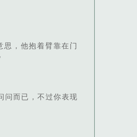
意思，他抱着臂靠在门
”
问问而已，不过你表现