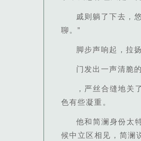
戚则躺了下去，
聊。”
脚步声响起，拉扬
门发出一声清脆的
，严丝合缝地关
色有些凝重。
他和简澜身份太
候中立区相见，简澜