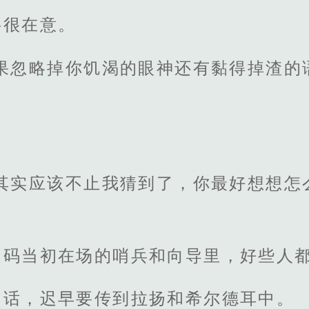
字很在意。
如果忽略掉你饥渴的眼神还有黏得掉渣的
，其实应该不止我猜到了，你最好想想怎
起码当初在场的哨兵和向导里，好些人
的话，迟早要传到拉扬和希尔德耳中。