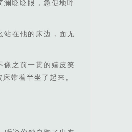
简澜眨眨眼，急促地呼
么站在他的床边，面无
不像之前一贯的嬉皮笑
被床带着半坐了起来。