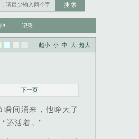
搜 索
他
记录
超小
小
中
大
超大
下一页
节瞬间涌来，他睁大了
“还活着。”