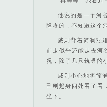
“再等等，我看到
他说的是一个河
隆咚的，不知道这个
戚则背着简澜艰
前走似乎还能走去河
况，除了几只筑巢的
戚则小心地将简
己则起身四处看了看
坐下。