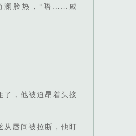
澜脸热，“唔……戚
住了，他被迫昂着头接
丝从唇间被拉断，他盯