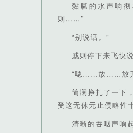
黏腻的水声响彻
则……”
“别说话。”
戚则停下来飞快
“嗯……放……放
简澜挣扎了一下
受这无休无止侵略性
清晰的吞咽声响