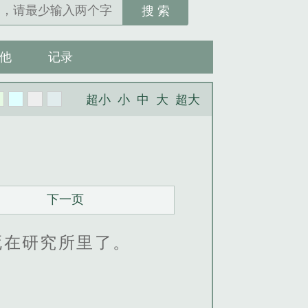
搜 索
他
记录
超小
小
中
大
超大
下一页
死在研究所里了。