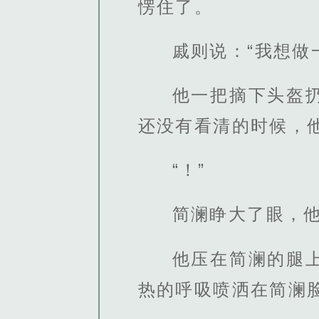
愣住了。
戚则说：“我想做
他一把摘下头盔
还没有看清的时候，
“！”
简澜睁大了眼，
他压在简澜的腿
热的呼吸喷洒在简澜