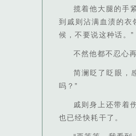
揽着他大腿的手
到戚则沾满血渍的衣
候，不要说这种话。”
不然他都不忍心
简澜眨了眨眼，
吗？”
戚则身上还带着
也已经快耗干了。