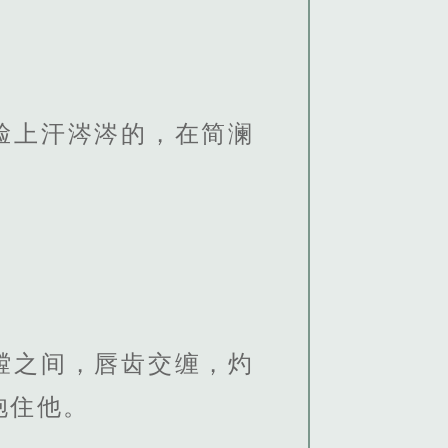
脸上汗涔涔的，在简澜
膛之间，唇齿交缠，灼
抱住他。