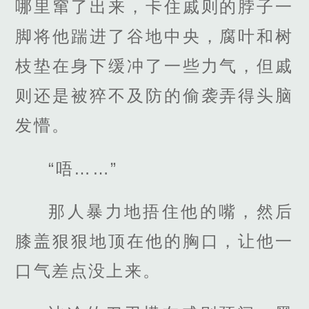
哪里窜了出来，卡住戚则的脖子一
脚将他踹进了谷地中央，腐叶和树
枝垫在身下缓冲了一些力气，但戚
则还是被猝不及防的偷袭弄得头脑
发懵。
“唔……”
那人暴力地捂住他的嘴，然后
膝盖狠狠地顶在他的胸口，让他一
口气差点没上来。