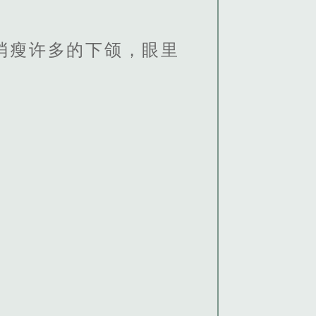
消瘦许多的下颌，眼里