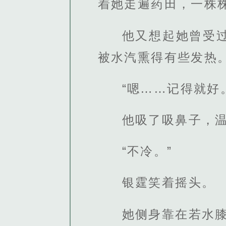
着她走遍药田，一株
他又想起她曾受
被水汽熏得有些发热
“嗯……记得就好
他吸了吸鼻子，温
“不冷。”
银霆笑着摇头。
她侧身靠在若水