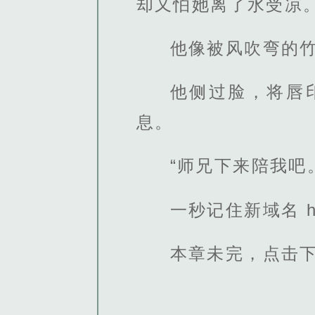
却又怕她离了水受凉
他像被风吹弯的
他侧过脸，将唇
息。
“师兄下来陪我吧
一秒记住新域名 http
本章未完，点击