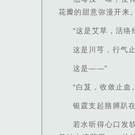
花瓣的甜意弥漫开来
“这是艾草，活络
这是川芎，行气
这是——”
“白芨，收敛止血
银霆支起胳膊趴在
若水听得心口发