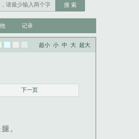
搜 索
他
记录
超小
小
中
大
超大
下一页
长腿。