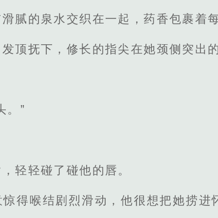
与滑腻的泉水交织在一起，药香包裹着
的发顶抚下，修长的指尖在她颈侧突出
头。”
指，轻轻碰了碰他的唇。
意惊得喉结剧烈滑动，他很想把她捞进