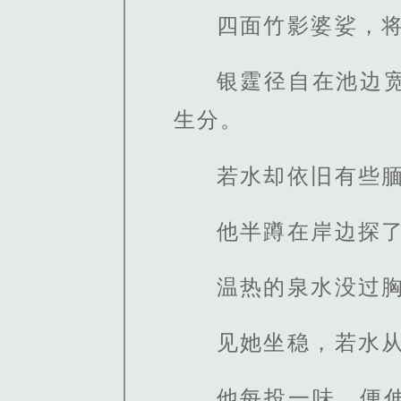
四面竹影婆娑，
银霆径自在池边
生分。
若水却依旧有些
他半蹲在岸边探
温热的泉水没过
见她坐稳，若水
他每投一味，便