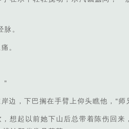
。
经脉。
止痛。
。”
岸边，下巴搁在手臂上仰头瞧他，“师
软，想起以前她下山后总带着陈伤回来