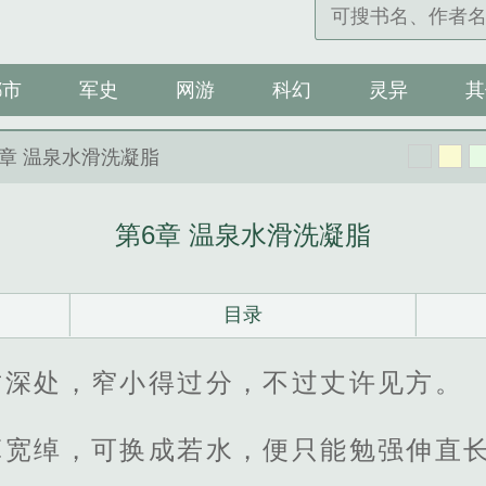
都市
军史
网游
科幻
灵异
其
6章 温泉水滑洗凝脂
第6章 温泉水滑洗凝脂
目录
竹深处，窄小得过分，不过丈许见方。
算宽绰，可换成若水，便只能勉强伸直