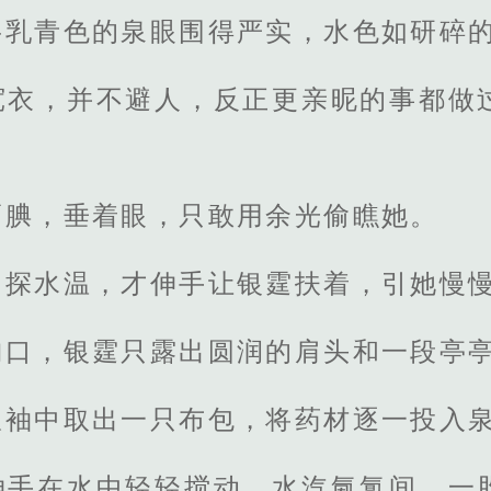
将乳青色的泉眼围得严实，水色如研碎
宽衣，并不避人，反正更亲昵的事都做
腼腆，垂着眼，只敢用余光偷瞧她。
了探水温，才伸手让银霆扶着，引她慢
胸口，银霆只露出圆润的肩头和一段亭
从袖中取出一只布包，将药材逐一投入
伸手在水中轻轻搅动，水汽氤氲间，一