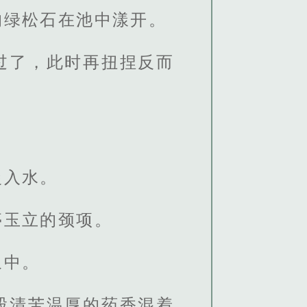
的绿松石在池中漾开。
过了，此时再扭捏反而
慢入水。
亭玉立的颈项。
泉中。
股清苦温厚的药香混着