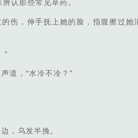
株辨认那些常见草药。
过的伤，伸手抚上她的脸，指腹擦过她
。
。”
声道，“水冷不冷？”
膝边，乌发半挽。