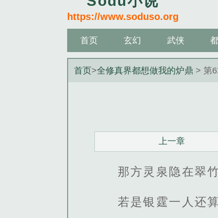
Sodu小说
https://www.soduso.org
首页
玄幻
武侠
首页
>
全修真界都想做我的炉鼎
> 第
上一章
那方灵泉隐在翠
若是银霆一人还