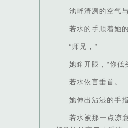
池畔清冽的空气
若水的手顺着她
“师兄，”
她睁开眼，“你低
若水依言垂首。
她伸出沾湿的手
若水被那一点凉