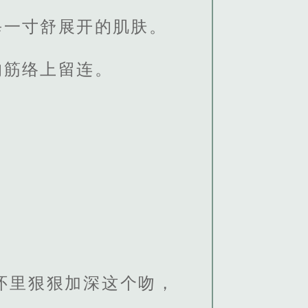
每一寸舒展开的肌肤。
的筋络上留连。
怀里狠狠加深这个吻，