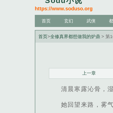
Sodu小说
https://www.soduso.org
首页
玄幻
武侠
首页
>
全修真界都想做我的炉鼎
> 第
上一章
清晨寒露沁骨，
她回望来路，雾