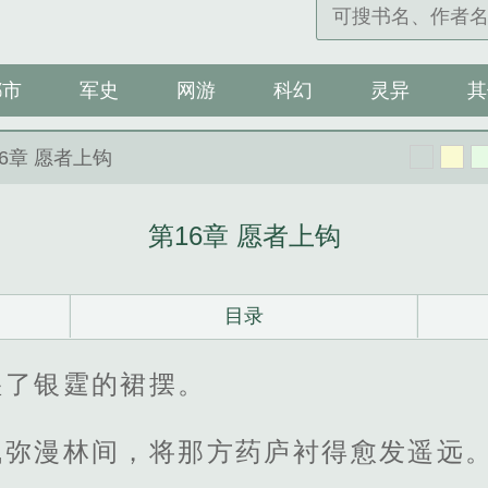
都市
军史
网游
科幻
灵异
其
16章 愿者上钩
第16章 愿者上钩
目录
湿了银霆的裙摆。
气弥漫林间，将那方药庐衬得愈发遥远