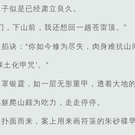
元子似是已经肃立良久。
门，下山前，我还想回一趟苍雷顶。”
尖掐诀：“你如今修为尽失，肉身难抗山
厚土化甲咒’。”
笼罩银霆，如一层无形重甲，透着大地
凡躯爬山颇为吃力，走走停停。
味扑面而来，案上用来画符箓的朱砂碟