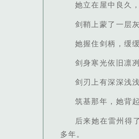
她立在屋中良久
剑鞘上蒙了一层
她握住剑柄，缓
剑身寒光依旧凛
剑刃上有深深浅
筑基那年，她背
后来她在雷州得
多年。