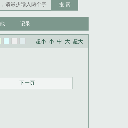
搜 索
他
记录
超小
小
中
大
超大
下一页
。