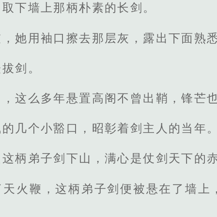
，取下墙上那柄朴素的长剑。
灰，她用袖口擦去那层灰，露出下面熟
缓拔剑。
冽，这么多年悬置高阁不曾出鞘，锋芒
浅的几个小豁口，昭彰着剑主人的当年
起这柄弟子剑下山，满心是仗剑天下的
了天火鞭，这柄弟子剑便被悬在了墙上