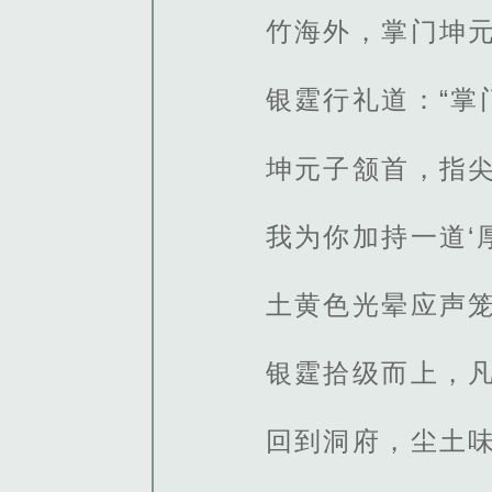
竹海外，掌门坤
银霆行礼道：“掌
坤元子颔首，指
我为你加持一道‘
土黄色光晕应声
银霆拾级而上，
回到洞府，尘土