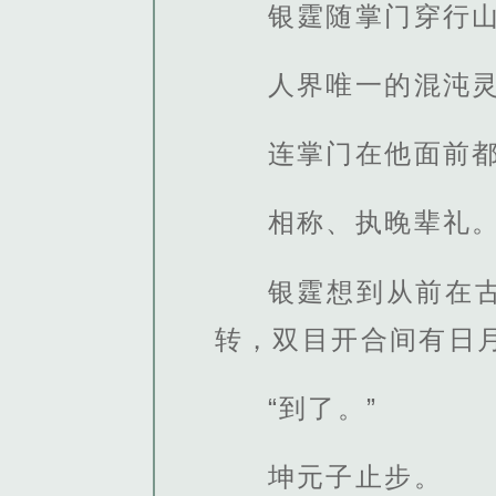
银霆随掌门穿行
人界唯一的混沌
连掌门在他面前都
相称、执晚辈礼
银霆想到从前在
转，双目开合间有日
“到了。”
坤元子止步。