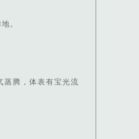
彻地。
气蒸腾，体表有宝光流