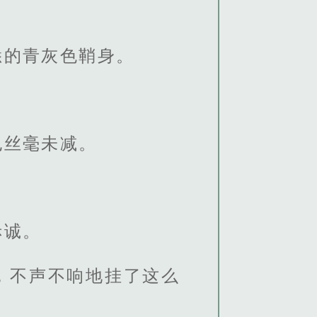
悉的青灰色鞘身。
也丝毫未减。
。
赤诚。
，不声不响地挂了这么