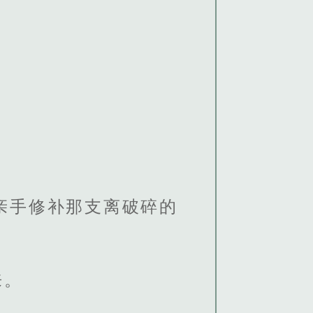
亲手修补那支离破碎的
来。