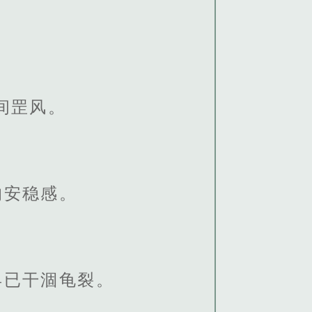
间罡风。
的安稳感。
早已干涸龟裂。