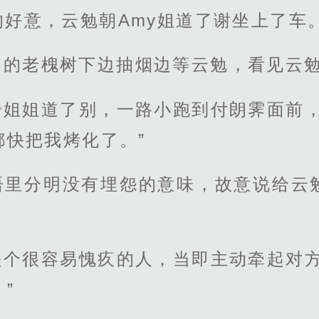
的好意，云勉朝Amy姐道了谢坐上了车
口的老槐树下边抽烟边等云勉，看见云
个姐姐道了别，一路小跑到付朗霁面前，
都快把我烤化了。”
语里分明没有埋怨的意味，故意说给云
是个很容易愧疚的人，当即主动牵起对方
”