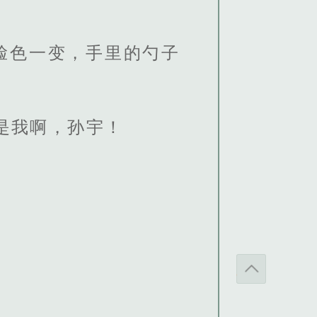
脸色一变，手里的勺子
是我啊，孙宇！