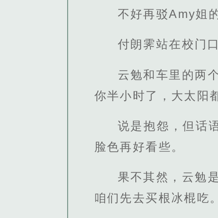
不好再驳Amy姐
付朗霁站在校门
云勉和车里的两
你半小时了，大太阳
说是抱怨，但话
脸色再好看些。
果不其然，云勉
咱们先去买根冰棍吃。