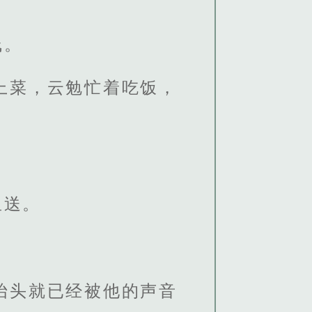
。
线。
上菜，云勉忙着吃饭，
里送。
抬头就已经被他的声音