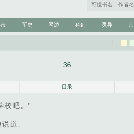
都市
军史
网游
科幻
灵异
其
36
目录
学校吧。”
地说道。