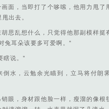
个画面，当即打了个哆嗦，他用力甩了
里甩出去。
在胡思乱想什么，只觉得他那副模样挺
对兔耳朵该要多可爱啊。”
要瞎说。”
来倒水，云勉余光瞄到，立马将付朗
吊销眼，身材跟他脸一样，瘦溜的像根