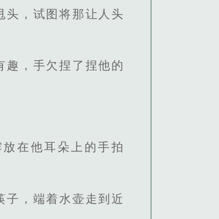
甩头，试图将那让人头
有趣，手欠捏了捏他的
霁放在他耳朵上的手拍
筷子，端着水壶走到近