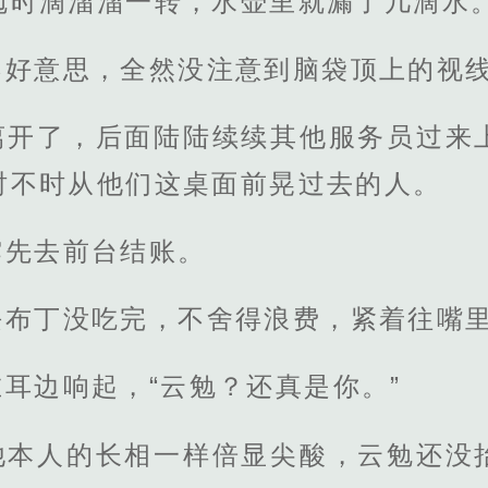
勉时滴溜溜一转，水壶里就漏了几滴水
不好意思，全然没注意到脑袋顶上的视
离开了，后面陆陆续续其他服务员过来
时不时从他们这桌面前晃过去的人。
霁先去前台结账。
块布丁没吃完，不舍得浪费，紧着往嘴
耳边响起，“云勉？还真是你。”
他本人的长相一样倍显尖酸，云勉还没