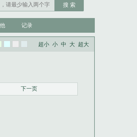
搜 索
他
记录
超小
小
中
大
超大
下一页