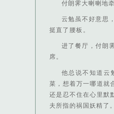
付朗霁大喇喇地
云勉虽不好意思
挺直了腰板。
进了餐厅，付朗
席。
他总说不知道云
菜，想着万一哪道就
还是忍不住在心里默
夫所指的祸国妖精了