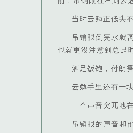
前，吊销眼在看到云
当时云勉正低头
吊销眼倒完水就
也就更没注意到总是
酒足饭饱，付朗
云勉手里还有一
一个声音突兀地在
吊销眼的声音和