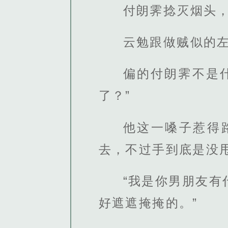
付朗霁捻灭烟头
云勉跟做贼似的左
偏的付朗霁不是
了？”
他这一嗓子惹得
去，不过手到底是没
“我是你男朋友
好遮遮掩掩的。”