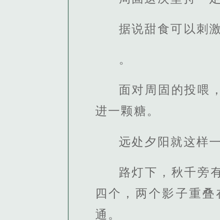
据说甜食可以刺
。
面对周固的投喂
进一颗糖。
远处夕阳就这样
路灯下，秋千旁
四个，两个影子重叠
通。