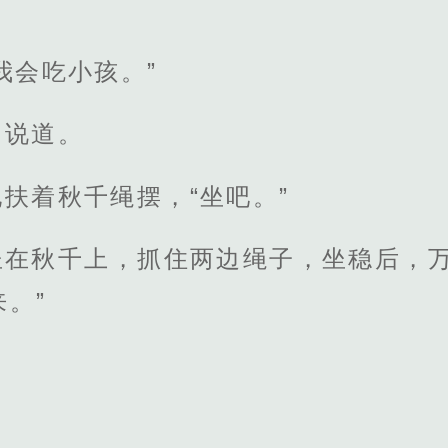
我会吃小孩。”
的说道。
扶着秋千绳摆，“坐吧。”
坐在秋千上，抓住两边绳子，坐稳后，万
。”