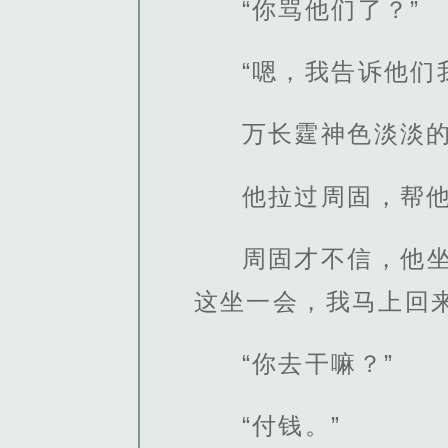
“你骂他们了？”
“嗯，我告诉他们
万长霆神色淡淡
他拉过周固，帮他
周固才不信，他
这坐一会，我马上回来
“你去干嘛？”
“付钱。”