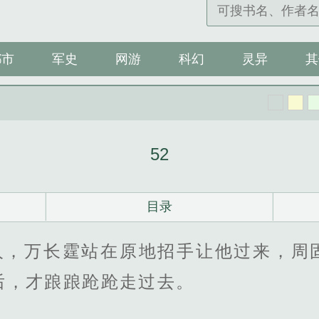
都市
军史
网游
科幻
灵异
其
52
目录
人，万长霆站在原地招手让他过来，周
后，才踉踉跄跄走过去。