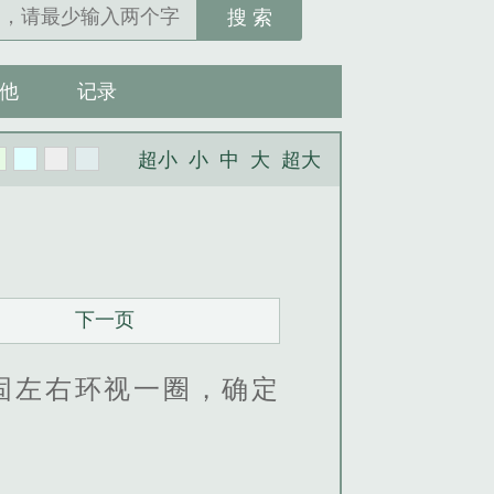
搜 索
他
记录
超小
小
中
大
超大
下一页
固左右环视一圈，确定