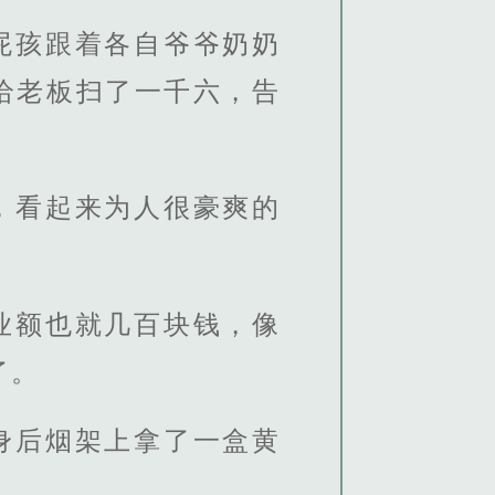
屁孩跟着各自爷爷奶奶
给老板扫了一千六，告
，看起来为人很豪爽的
业额也就几百块钱，像
了。
身后烟架上拿了一盒黄