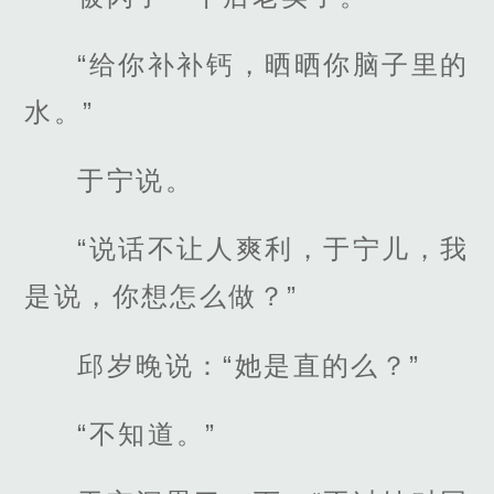
“给你补补钙，晒晒你脑子里的
水。”
于宁说。
“说话不让人爽利，于宁儿，我
是说，你想怎么做？”
邱岁晚说：“她是直的么？”
“不知道。”