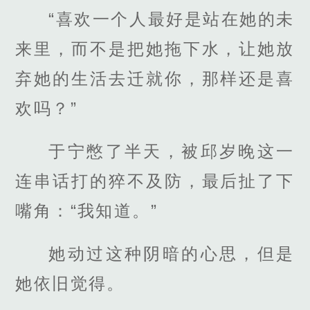
“喜欢一个人最好是站在她的未
来里，而不是把她拖下水，让她放
弃她的生活去迁就你，那样还是喜
欢吗？”
于宁憋了半天，被邱岁晚这一
连串话打的猝不及防，最后扯了下
嘴角：“我知道。”
她动过这种阴暗的心思，但是
她依旧觉得。