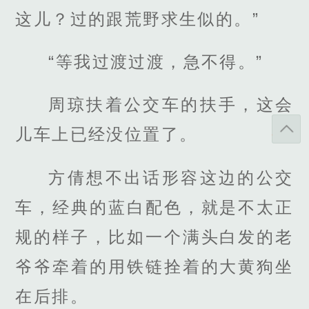
这儿？过的跟荒野求生似的。”
“等我过渡过渡，急不得。”
周琼扶着公交车的扶手，这会
儿车上已经没位置了。
方倩想不出话形容这边的公交
车，经典的蓝白配色，就是不太正
规的样子，比如一个满头白发的老
爷爷牵着的用铁链拴着的大黄狗坐
在后排。