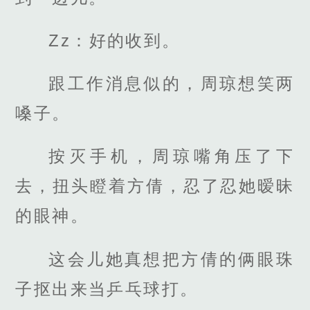
Zz：好的收到。
跟工作消息似的，周琼想笑两
嗓子。
按灭手机，周琼嘴角压了下
去，扭头瞪着方倩，忍了忍她暧昧
的眼神。
这会儿她真想把方倩的俩眼珠
子抠出来当乒乓球打。