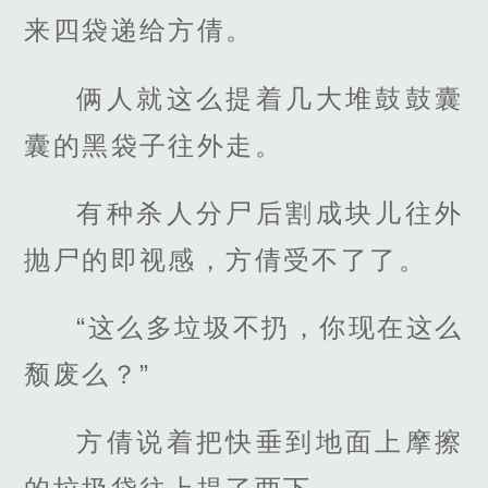
来四袋递给方倩。
俩人就这么提着几大堆鼓鼓囊
囊的黑袋子往外走。
有种杀人分尸后割成块儿往外
抛尸的即视感，方倩受不了了。
“这么多垃圾不扔，你现在这么
颓废么？”
方倩说着把快垂到地面上摩擦