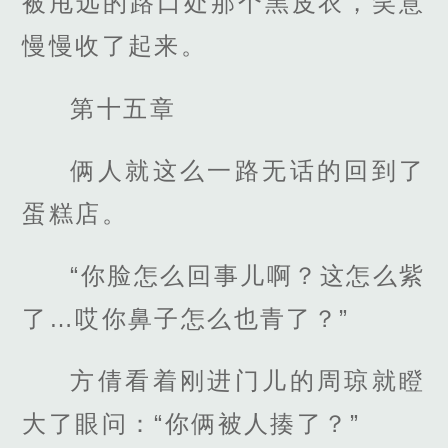
被甩远的路口处那个黑皮衣，笑意
慢慢收了起来。
第十五章
俩人就这么一路无话的回到了
蛋糕店。
“你脸怎么回事儿啊？这怎么紫
了…哎你鼻子怎么也青了？”
方倩看着刚进门儿的周琼就瞪
大了眼问：“你俩被人揍了？”