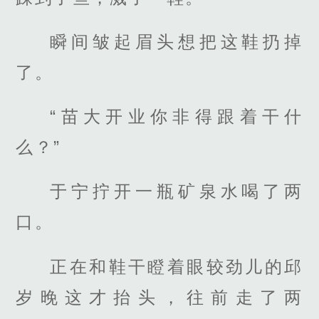
瞬间皱起眉头想把这鞋扔掉
了。
“苗大开业你非得跟着干什
么？”
于宁拧开一瓶矿泉水喝了两
口。
正在和鞋干瞪着眼较劲儿的邱
岁晚这才抬头，往前走了两