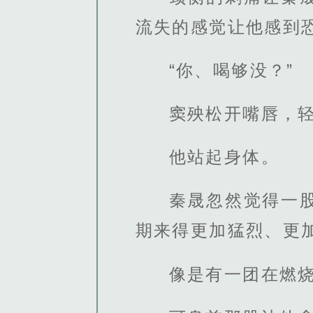
流失的感觉让他感到
“你、喝够没？”
窦殃松开嘴唇，轻
他站起身体。
秦晟忽然觉得一
期来得更加猛烈、更加
像是有一团在燃