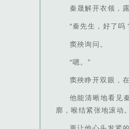
秦晟解开衣领，
“秦先生，好了吗
窦殃询问。
“嗯。”
窦殃睁开双眼，
他能清晰地看见
廓，喉结紧张地滚动
更让他心头发紧