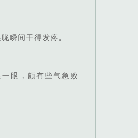
。
喉咙瞬间干得发疼。
殃一眼，颇有些气急败
。