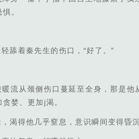
恐惧。
轻舔着秦先生的伤口，“好了。”
股暖流从颈侧伤口蔓延至全身，那是他
贪婪、更加j渴。
烧，渴得他几乎窒息，意识瞬间变得昏