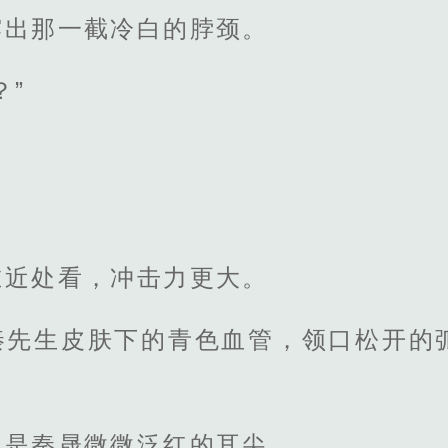
露出那一截冷白的脖颈。
？”
在近处看，冲击力更大。
秦先生皮肤下的青色血管，领口松开的
。
的是秦晟微微泛红的耳尖