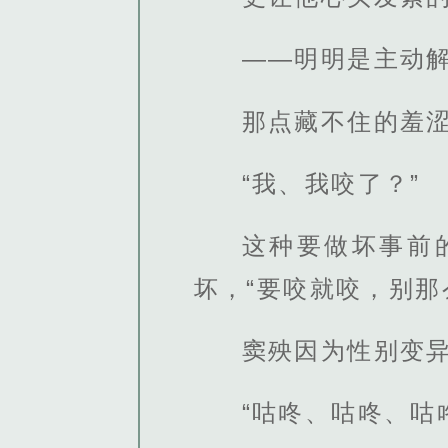
——明明是主动
那点藏不住的羞
“我、我咬了？”
这种要做坏事前
坏，“要咬就咬，别那
窦殃因为性别变
“咕咚、咕咚、咕