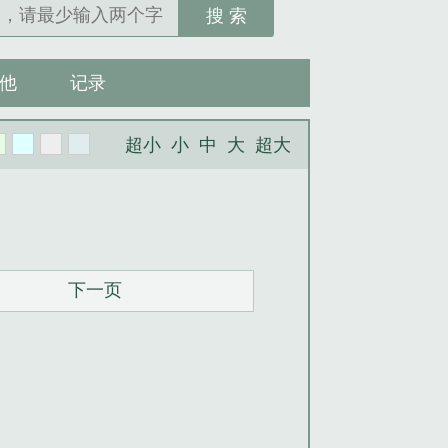
搜 索
他
记录
超小
小
中
大
超大
下一页