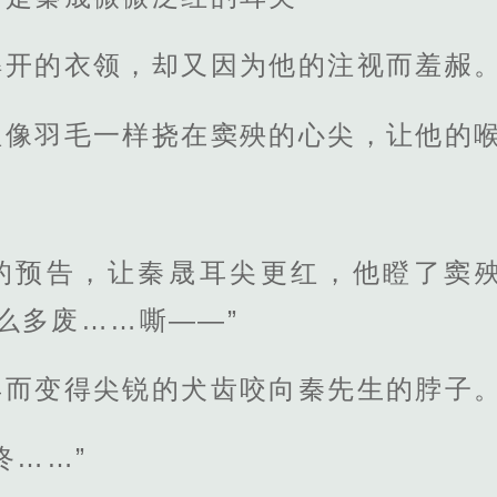
解开的衣领，却又因为他的注视而羞赧
涩像羽毛一样挠在窦殃的心尖，让他的
的预告，让秦晟耳尖更红，他瞪了窦
么多废……嘶——”
异而变得尖锐的犬齿咬向秦先生的脖子
咚……”