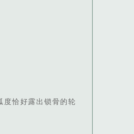
弧度恰好露出锁骨的轮