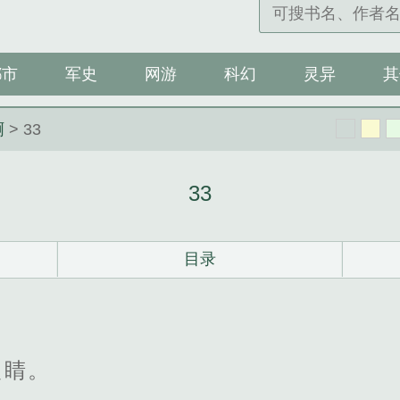
都市
军史
网游
科幻
灵异
其
啊
> 33
33
目录
眼睛。