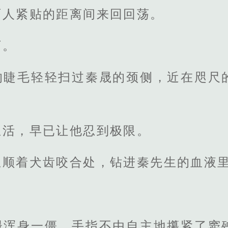
两人紧贴的距离间来回回荡。
下。
的睫毛轻轻扫过秦晟的颈侧，近在咫尺
生活，早已让他忍到极限。
息顺着犬齿咬合处，钻进秦先生的血液
晟浑身一僵，手指不由自主地攥紧了窦