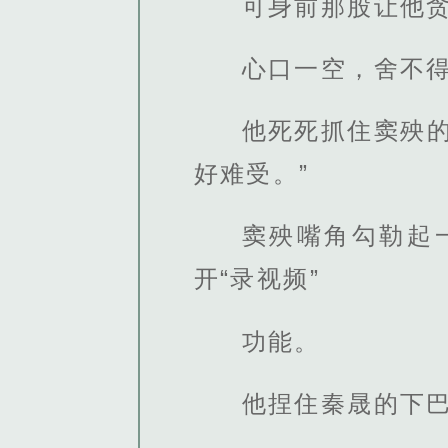
可身前那股让他
心口一空，舍不
他死死抓住窦殃
好难受。”
窦殃嘴角勾勒起
开“录视频”
功能。
他捏住秦晟的下巴