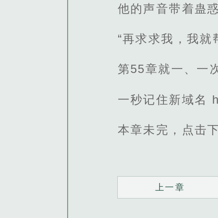
他的声音带着蛊
“再求求我，我就
第55章就一、一
一秒记住新域名 http
本章未完，点击
上一章