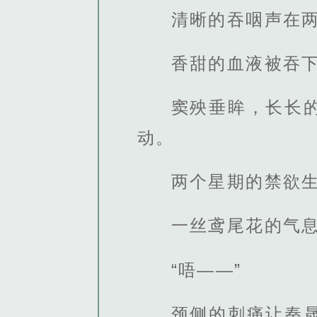
清晰的吞咽声在
香甜的血液被吞
窦殃垂眸，长长
动。
两个星期的禁欲
一丝鸢尾花的气
“唔——”
颈侧的刺痛让秦