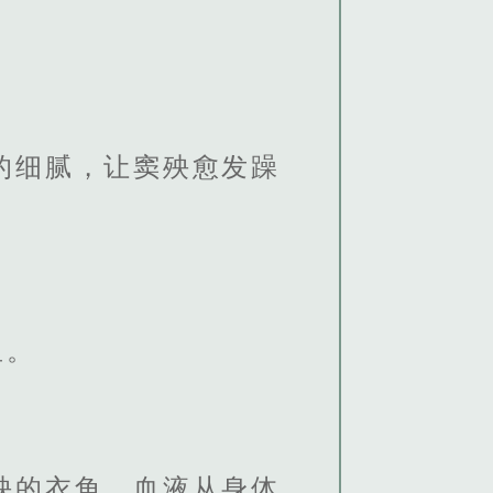
的细腻，让窦殃愈发躁
里。
殃的衣角，血液从身体